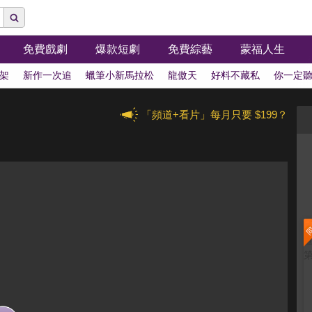
免費戲劇
爆款短劇
免費綜藝
蒙福人生
架
新作一次追
蠟筆小新馬拉松
龍傲天
好料不藏私
你一定
「頻道+看片」每月只要 $199？