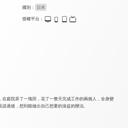
國別：
日本
授權平台：
我的英雄學院 第六季
史上最強大魔王轉生為村民A
MAO摩緒
9.2
7.5
8.5
全 138 集
全 12 集
更新至第 18 集
，在庭院弄了一塊田，花了一整天完成工作的兩個人，全身變
關於我轉生變成史萊姆這檔事
月與萊卡與吸血公主
幕末替身傳說
9.4
8.8
8.1
長談過後，想到能做出自己想要的澡盆的辦法。
全 24 集
全 12 集
全 12 集