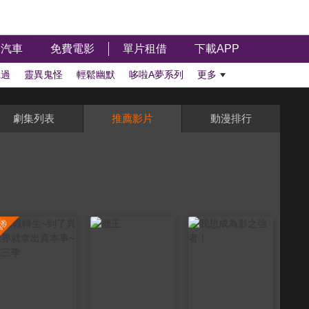
汽車
免費電影
單片租借
下載APP
聽過
靈異鬼怪
輕鬆幽默
哆啦A夢系列
更多
劇集列表
推薦影片
動漫排行