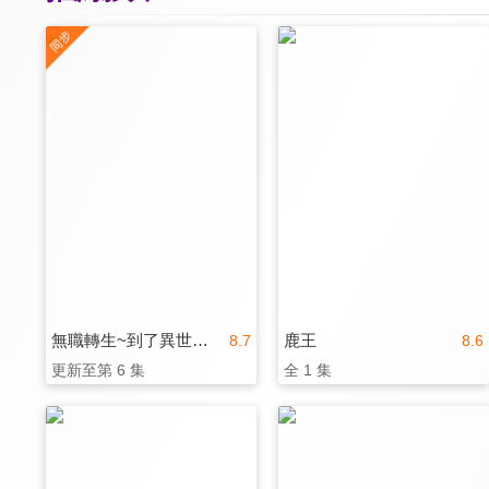
無職轉生~到了異世界就拿出真本事~ 第三季
鹿王
8.7
8.6
更新至第 6 集
全 1 集