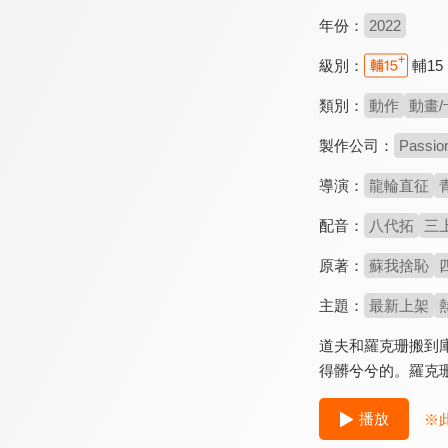
年份：
2022
級別：
輔15
類別：
動作
動畫/
製作公司：
Passio
導演：
龍輪直征
配音：
八代拓
三
原著：
蘇我捨恥
主題：
最新上架
道夫和羅克珊搬到
得髒兮兮的。羅克
播放
※