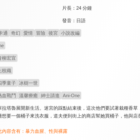
片長：
24 分鐘
發音：
日語
卡通
奇幻
愛情
冒險
後宮
小說改編
ne
青柳宏宜
上枝織
四季童子
冰樹一世
熱血戰鬥
溫馨療癒
紳士請進
Ani-One
庫拉塔魯展開新生活。迷宮的踩點結束後，這次他們要試著栽種香草
珊想要一個桶子來洗衣服，道夫便到街上的商店幫她買桶子，他與店
此內容含有：
暴力血腥
、
性與裸露