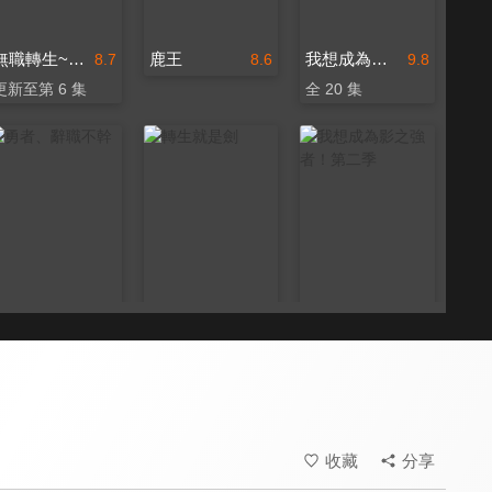
無職轉生~到了異世界就拿出真本事~ 第三季
鹿王
我想成為影之強者！
8.7
8.6
9.8
更新至第 6 集
全 20 集
勇者、辭職不幹了
轉生就是劍
我想成為影之強者！第二季
7.8
8.5
9.8
全 12 集
全 12 集
全 12 集
收藏
分享