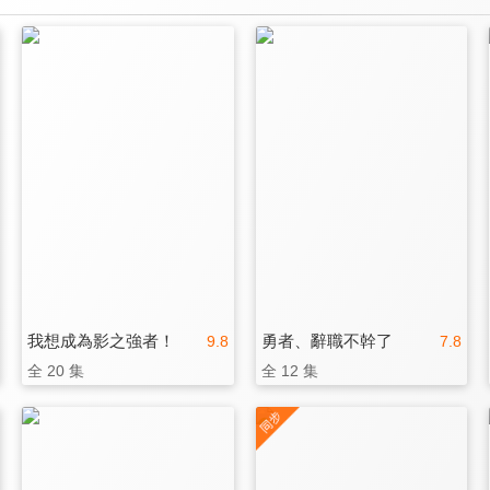
我想成為影之強者！
勇者、辭職不幹了
9.8
7.8
全 20 集
全 12 集