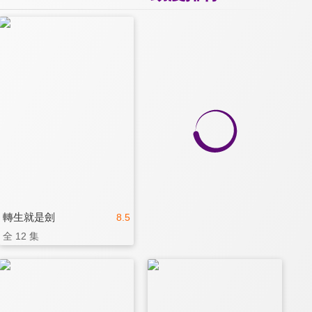
轉生就是劍
8.5
全 12 集