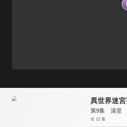
異世界迷宮
第9集 澡堂
全 12 集