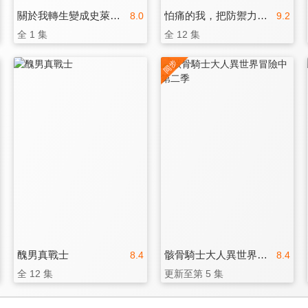
關於我轉生變成史萊姆這檔事 劇場版 紅蓮之絆篇
怕痛的我，把防禦力點滿就對了 第二季
8.0
9.2
全 1 集
全 12 集
醜男真戰士
骸骨騎士大人異世界冒險中 第二季
8.4
8.4
全 12 集
更新至第 5 集