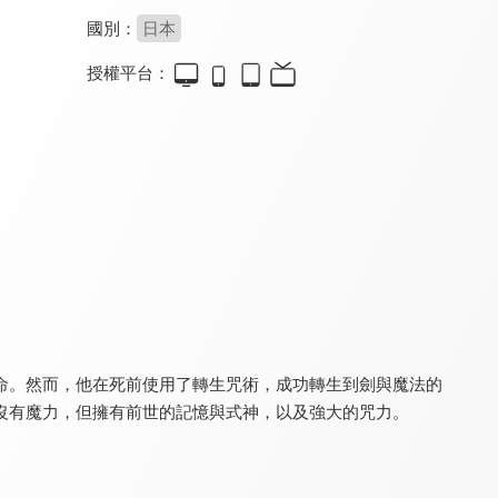
國別：
日本
授權平台：
關於我轉生變成史萊姆這檔事 劇場版 紅蓮之絆篇(中文版)
醜男真戰士
骸骨騎士大人異世界冒險中 第二季
8.0
8.4
8.4
全 12 集
更新至第 5 集
命。然而，他在死前使用了轉生咒術，成功轉生到劍與魔法的
骸骨騎士大人異世界冒險中
無職轉生~到了異世界就拿出真本事~ 第三季
轉生貴族憑鑑定技能扭轉人生 第二季
9.0
8.7
8.5
沒有魔力，但擁有前世的記憶與式神，以及強大的咒力。
全 12 集
更新至第 6 集
全 24 集