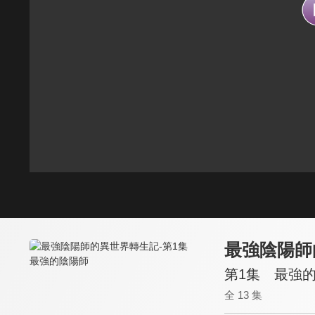
最強陰陽師
第1集 最強
全 13 集