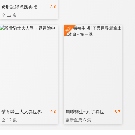
豬肝記得煮熟再吃
8.0
全 12 集
骸骨騎士大人異世界冒險中
無職轉生~到了異世界就拿出真本事~ 第三季
9.0
8.7
全 12 集
更新至第 6 集