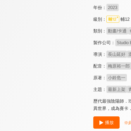
年份：
2023
級別：
輔12
類別：
動畫/卡通
製作公司：
Studio 
導演：
長山延好
配音：
梅原裕一郎
原著：
小鈴危一
主題：
最新上架
歷代最強陰陽師．
異世界，成為賽卡
播放
※