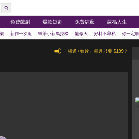
免費戲劇
爆款短劇
免費綜藝
蒙福人生
架
新作一次追
蠟筆小新馬拉松
龍傲天
好料不藏私
你一定
「頻道+看片」每月只要 $199？