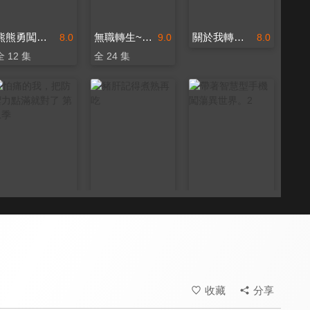
熊熊勇闖異世界 PUNCH！
無職轉生~到了異世界就拿出真本事~ 第二季
關於我轉生變成史萊姆這檔事 劇場版 紅蓮之絆篇
8.0
9.0
8.0
全 12 集
全 24 集
怕痛的我，把防禦力點滿就對了 第二季
豬肝記得煮熟再吃
帶著智慧型手機闖蕩異世界。2
9.2
8.0
7.0
全 12 集
全 12 集
全 12 集
收藏
分享