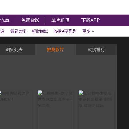
汽車
免費電影
單片租借
下載APP
聽過
靈異鬼怪
輕鬆幽默
哆啦A夢系列
更多
劇集列表
推薦影片
動漫排行