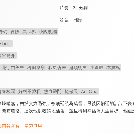
片長：
24 分鐘
發音：
日語
奇幻
冒險
異世界
小說改編
Blanc.
澀谷亮介
花守由美里
稗田寧寧
和氣杏未
鬼頭明里
小倉唯
本渡楓
青春校園
好料不藏私
熱血戰鬥
龍傲天
Ani-One
玖峨晴嘉，由於實力過強，被朝廷視為威脅，最後因朝廷的計謀下喪
．蘭布羅格。這次他以狡猾地活著，並且得到幸福為人生目標。他雖
此內容含有：
暴力血腥