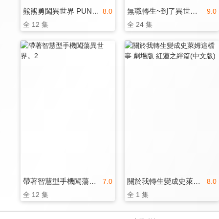
熊熊勇闖異世界 PUNCH！
無職轉生~到了異世界就拿出真本事~ 第二季
8.0
9.0
全 12 集
全 24 集
帶著智慧型手機闖蕩異世界。2
關於我轉生變成史萊姆這檔事 劇場版 紅蓮之絆篇(中文版)
7.0
8.0
全 12 集
全 1 集