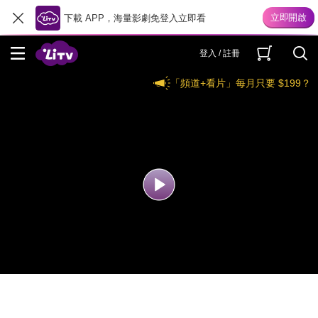
下載 APP，海量影劇免登入立即看
登入 / 註冊
「頻道+看片」每月只要 $199？