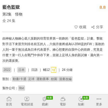
藍色監獄
8.8
第2集 怪物
全 24 集
收藏
分享
由神秘人物繪心甚八策劃的培育世界第一前鋒的「藍色監獄」計畫。擊敗
對手活下來晉升到排名前五的人，六個月後將成為U-20W盃的FW；落敗的
人則一輩子無法成為日本代表選手。繪心想要的自我中心的前鋒，究竟是
什麼？潔一行人在戰鬥中倖存下來，並賭上足球人身的新試煉・邁向第一
次的選拔賽。
2022
日本
日語
輔12
24 分鐘
類別：
動畫/卡通
足球
運動賽事
校園
漫畫改編
製作公司：
8bit
導演：
渡邊徹明
石川俊介
首頁
電視頻道
戲劇
電影
短劇
更多
配音：
浦和希
海渡翼
小野友樹
中澤匡智
松岡禎丞