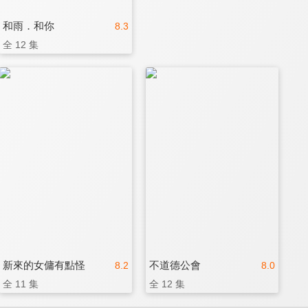
和雨．和你
8.3
全 12 集
新來的女傭有點怪
不道德公會
8.2
8.0
全 11 集
全 12 集