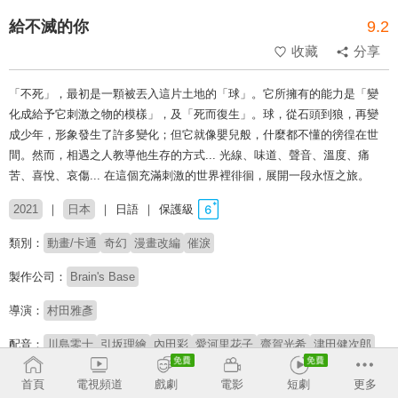
給不滅的你
9.2
收藏
分享
「不死」，最初是一顆被丟入這片土地的「球」。它所擁有的能力是「變
化成給予它刺激之物的模樣」，及「死而復生」。球，從石頭到狼，再變
成少年，形象發生了許多變化；但它就像嬰兒般，什麼都不懂的徬徨在世
間。然而，相遇之人教導他生存的方式... 光線、味道、聲音、溫度、痛
苦、喜悅、哀傷... 在這個充滿刺激的世界裡徘徊，展開一段永恆之旅。
2021
日本
日語
保護級
類別：
動畫/卡通
奇幻
漫畫改編
催淚
製作公司：
Brain's Base
導演：
村田雅彥
配音：
川島零士
引坂理繪
內田彩
愛河里花子
齋賀光希
津田健次郎
原著：
大今良時
首頁
電視頻道
戲劇
電影
短劇
更多