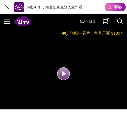
下載 APP，海量影劇免登入立即看
登入 / 註冊
「頻道+看片」每月只要 $199？