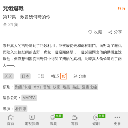
咒術迴戰
9.5
第12集 致曾幾何時的你
全 24 集
收藏
分享
崇拜真人的吉野遭到了巧妙利用，並被唆使去和虎杖戰鬥。面對為了報仇
而陷入失控狀態的吉野，虎杖一邊迎頭痛擊，一邊試圖問出他的動機並說
服他，但沒想到卻從吉野口中得知了殘酷的真相。此時真人偷偷逼近了兩
人――。
2020
日本
日語
輔15
24 分鐘
類別：
動畫/卡通
奇幻
冒險
校園
暗黑
熱血
漫畫改編
製作公司：
MAPPA
導演：
朴性厚
配音：
榎木淳彌
内田雄馬
瀬戸麻沙美
中村悠一
諏訪部順一
首頁
電視頻道
戲劇
電影
短劇
更多