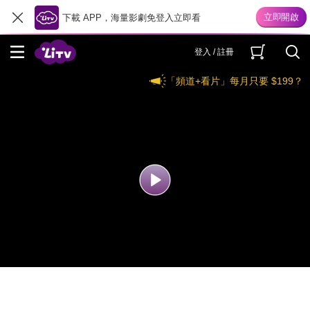
下載 APP，海量影劇免登入立即看
登入 / 註冊
「頻道+看片」每月只要 $199？