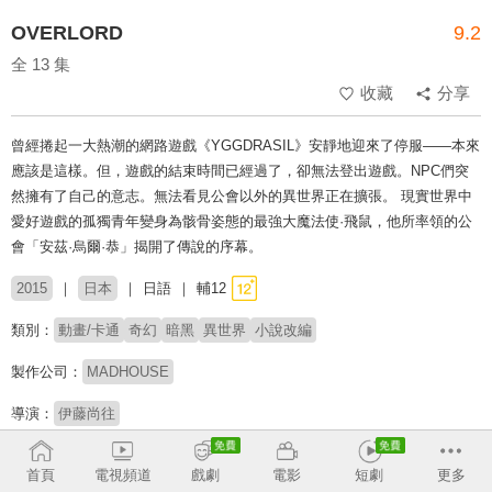
OVERLORD
9.2
全 13 集
收藏
分享
曾經捲起一大熱潮的網路遊戲《YGGDRASIL》安靜地迎來了停服——本來
應該是這樣。但，遊戲的結束時間已經過了，卻無法登出遊戲。NPC們突
然擁有了自己的意志。無法看見公會以外的異世界正在擴張。 現實世界中
愛好遊戲的孤獨青年變身為骸骨姿態的最強大魔法使·飛鼠，他所率領的公
會「安茲·烏爾·恭」揭開了傳說的序幕。
2015
日本
日語
輔12
類別：
動畫/卡通
奇幻
暗黑
異世界
小說改編
製作公司：
MADHOUSE
導演：
伊藤尚往
配音：
日野聰
原由實
上坂堇
加藤英美里
內山夕實
加藤將之
首頁
電視頻道
戲劇
電影
短劇
更多
三宅健太