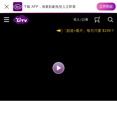
下載 APP，海量影劇免登入立即看
登入 / 註冊
「頻道+看片」每月只要 $199？