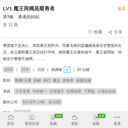
LV1 魔王與獨居廢勇者
8.0
第9集 勇者的糾結
全 12 集
收藏
分享
弗雷德下定決心，與雷奧正面對決。而麥克斯則是繼續過著自甘墮落的生
活，在公園和魔王與莎拉打羽球。他與魔王比賽的途中，魔王逼問他「你
確定什麼都不做嗎」……。
2023
日本
日語
保護級
24 分鐘
類別：
動畫/卡通
喜劇
奇幻
魔法
異世界
漫畫改編
演員：
大空直美
中村悠一
日笠陽子
松岡禎丞
下野紘
小清水亞美
製作公司：
SILVER LINK.
BLADE
導演：
井上圭介
首頁
電視頻道
戲劇
電影
短劇
更多
配音：
大空直美
中村悠一
日笠陽子
松岡禎丞
下野紘
小清水亞美