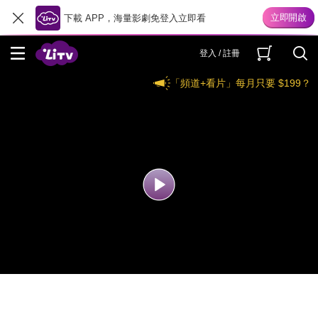
下載 APP，海量影劇免登入立即看
登入 / 註冊
「頻道+看片」每月只要 $199？