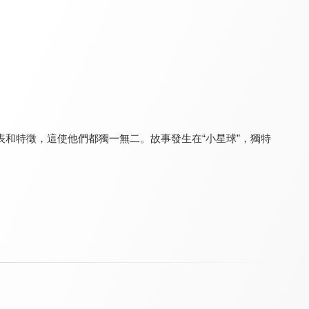
眾神眷顧的男人
超人力霸王銀河大戰 - 巨大陰謀(中文版)
新蠟筆小新 第五季(中文版)
8.9
7.5
9.2
全 12 集
全 26 集
和特徵，這使他們都獨一無二。故事發生在“小星球”，獨特
超人力霸王Z
超人力霸王銀河大戰 - 巨大陰謀
超人力霸王Z(中文版)
7.5
7.5
7.5
全 25 集
全 25 集