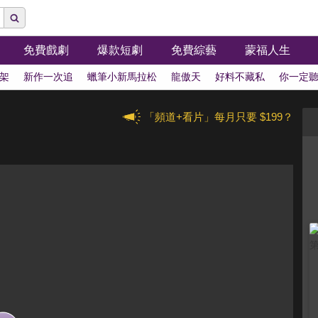
免費戲劇
爆款短劇
免費綜藝
蒙福人生
架
新作一次追
蠟筆小新馬拉松
龍傲天
好料不藏私
你一定
「頻道+看片」每月只要 $199？