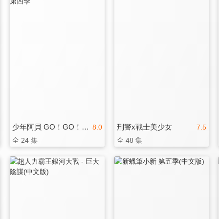
少年阿貝 GO！GO！小芝麻 第四季
刑警x戰士美少女
8.0
7.5
全 24 集
全 48 集