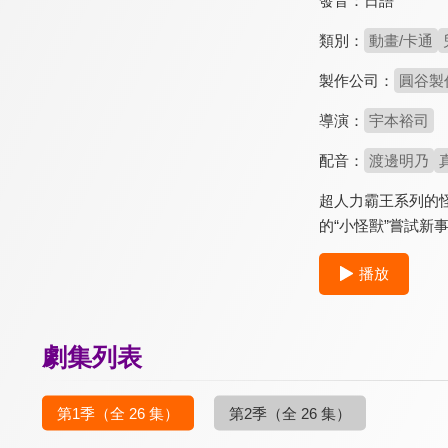
發音：
日語
類別：
動畫/卡通
製作公司：
圓谷製
導演：
宇本裕司
配音：
渡邊明乃
超人力霸王系列的
的“小怪獸”嘗試新
播放
劇集列表
第1季
（全 26 集）
第2季
（全 26 集）