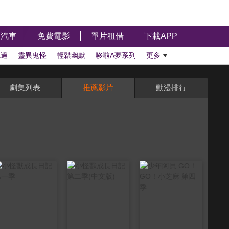
汽車
免費電影
單片租借
下載APP
聽過
靈異鬼怪
輕鬆幽默
哆啦A夢系列
更多
劇集列表
推薦影片
動漫排行