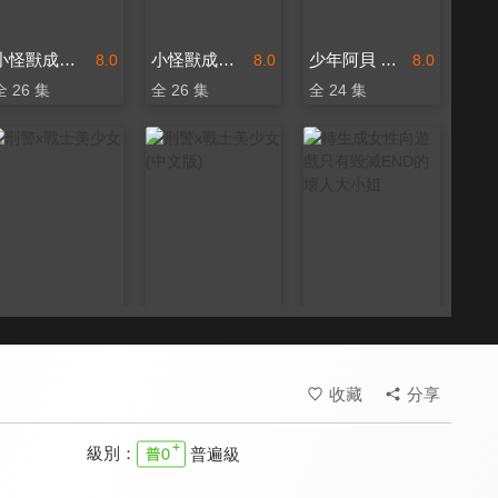
小怪獸成長日記 第一季
小怪獸成長日記 第二季(中文版)
少年阿貝 GO！GO！小芝麻 第四季
8.0
8.0
8.0
全 26 集
全 26 集
全 24 集
刑警x戰士美少女
刑警x戰士美少女(中文版)
轉生成女性向遊戲只有毀滅END的壞人大小姐
7.5
7.5
9.4
全 48 集
更新至第 48 集
全 12 集
收藏
分享
級別：
普遍級