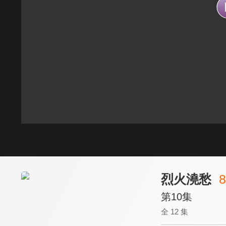
烈火澆愁
8
第10集
全 12 集