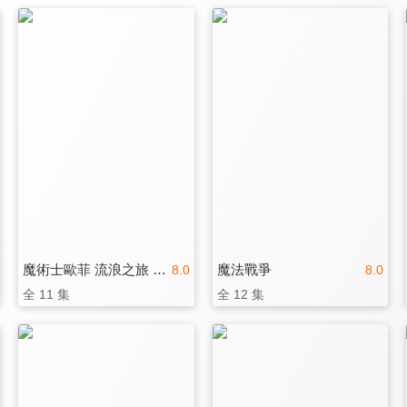
魔術士歐菲 流浪之旅 基姆拉克篇
魔法戰爭
8.0
8.0
全 11 集
全 12 集