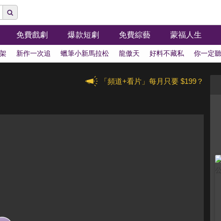
免費戲劇
爆款短劇
免費綜藝
蒙福人生
架
新作一次追
蠟筆小新馬拉松
龍傲天
好料不藏私
你一定
「頻道+看片」每月只要 $199？