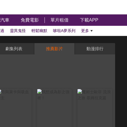
汽車
免費電影
單片租借
下載APP
聽過
靈異鬼怪
輕鬆幽默
哆啦A夢系列
更多
劇集列表
推薦影片
動漫排行