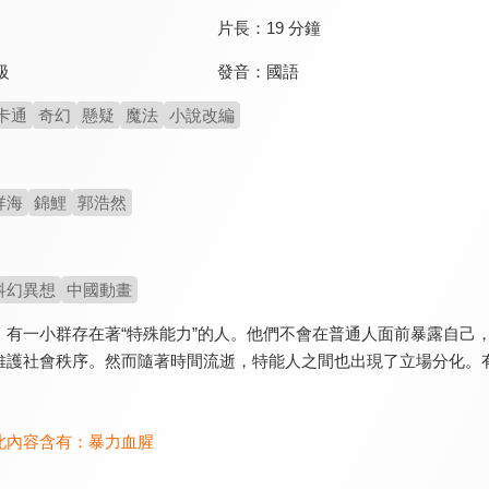
片長：
19 分鐘
發音：
國語
級
卡通
奇幻
懸疑
魔法
小說改編
祥海
錦鯉
郭浩然
科幻異想
中國動畫
，有一小群存在著“特殊能力”的人。他們不會在普通人面前暴露自己
維護社會秩序。然而隨著時間流逝，特能人之間也出現了立場分化。
此內容含有：
暴力血腥