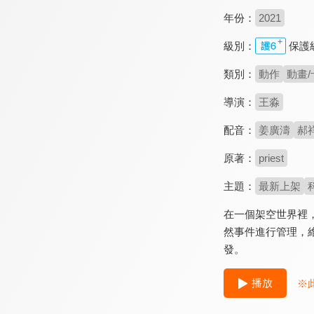
年份：
2021
級別：
保護
類別：
動作
動畫/
導演：
王淼
配音：
姜廣濤
郝
原著：
priest
主題：
最新上架
在一個架空世界裡
然事件進行管理，
發。
播放
※