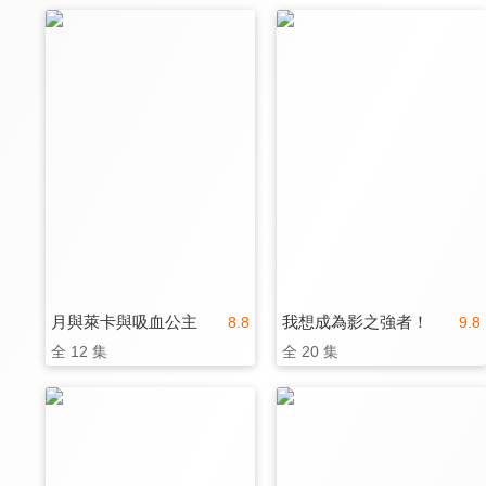
月與萊卡與吸血公主
我想成為影之強者！
8.8
9.8
全 12 集
全 20 集