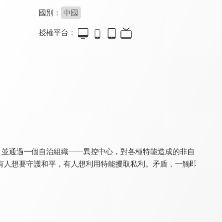
國別：
中國
授權平台：
世界盡頭的聖騎士
三線輪洄
我想成為影之強者！第二季
8.0
7.8
9.8
全 12 集
全 18 集
全 12 集
，並通過一個自治組織——異控中心，對各種特能造成的非自
有人想要守護和平，有人想利用特能攫取私利。矛盾，一觸即
聖劍學院的魔劍使
關於我轉生變成史萊姆這檔事 第二季(國)
無職轉生~到了異世界就拿出真本事~ 第三季
8.0
8.5
8.7
全 12 集
全 48 集
更新至第 6 集