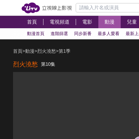
首頁
電視頻道
電影
動漫
兒童
動漫首頁
進階篩選
同步新番
最多人愛看
最新上
首頁
>
動漫
>
烈火澆愁
>
第1季
烈火澆愁
第10集