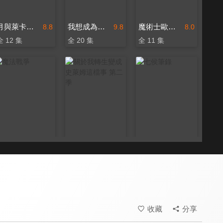
月與萊卡與吸血公主
我想成為影之強者！
魔術士歐菲 流浪之旅 基姆拉克篇
8.8
9.8
8.0
全 12 集
全 20 集
全 11 集
魔法戰爭
關於我轉生變成史萊姆這檔事 第二季
七侯筆錄
8.0
8.5
8.0
全 12 集
全 48 集
全 12 集
收藏
分享