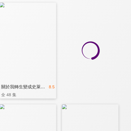
關於我轉生變成史萊姆這檔事 第二季
8.5
全 48 集