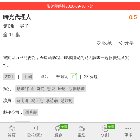
影片即將於2026-09-30下架
時光代理人
8.5
第6集 尋子
全 11 集
收藏
分享
警察肖力登門委託，希望藉助程小時和陸光的能力調查一起拐賣兒童案
件。
2021
中國
國語
普遍級
23 分鐘
類別：
動畫/卡通
奇幻
懸疑
療癒
原創動畫
演員：
蘇尚卿
楊天翔
李詩萌
趙熠彤
製作公司：
瀾映畫
導演：
李豪凌
首頁
電視頻道
戲劇
電影
短劇
更多
收回