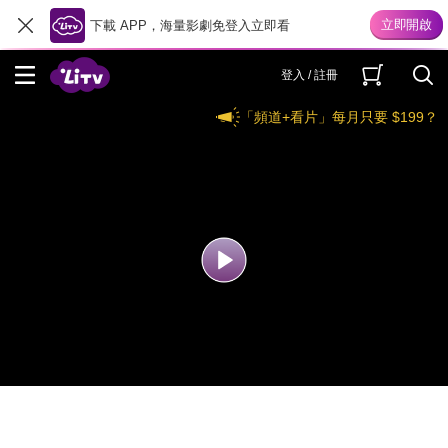
下載 APP，海量影劇免登入立即看
登入 / 註冊
「頻道+看片」每月只要 $199？