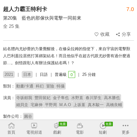
超人力霸王特利卡
7.0
第20集 藍色的那傢伙與電擊一同前來
全 25 集
收藏
分享
結名體內尤紗蕾的力量覺醒後，在修朵拉姆的指使下，來自宇宙的電擊獸
人巴利蓋拉居然打算綁架結名！而且他似乎在超古代跟尤紗蕾有過什麼過
節…。劍悟跟彰人有辦法保護結名嗎！？
2021
日本
日語
普遍級
25 分鐘
類別：
動畫/卡通
科幻
冒險
特攝
演員：
寺坂頼我
豐田留妃
金子隼也
水野直
春川芽生
高木勝也
細貝圭
宅麻伸
平野周
M.A.O
上坂堇
真木駿一
高橋良輔
製作公司：
圓谷
導演：
坂本浩一
武居正能
田口清隆
辻本貴則
越知靖
內田直之
首頁
電視頻道
戲劇
電影
短劇
更多