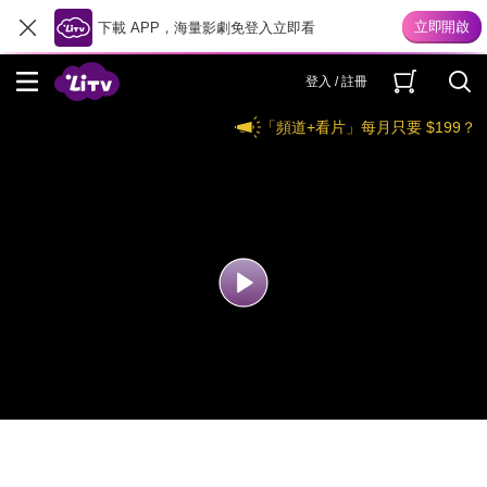
下載 APP，海量影劇免登入立即看
登入 / 註冊
「頻道+看片」每月只要 $199？