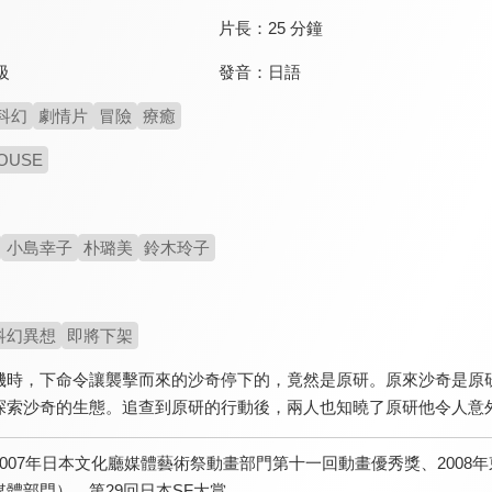
片長：
25 分鐘
發音：
日語
級
科幻
劇情片
冒險
療癒
OUSE
小島幸子
朴璐美
鈴木玲子
科幻異想
即將下架
機時，下命令讓襲擊而來的沙奇停下的，竟然是原研。原來沙奇是原
探索沙奇的生態。追查到原研的行動後，兩人也知曉了原研他令人意
2007年日本文化廳媒體藝術祭動畫部門第十一回動畫優秀獎、2008
媒體部門）、第29回日本SF大賞。