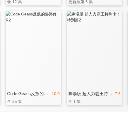
全 12 集
更新至第 6 集
Code Geass反叛的魯路修 R2
劇場版 超人力霸王特利卡：特別篇Z
10.0
7.3
全 25 集
全 1 集
3