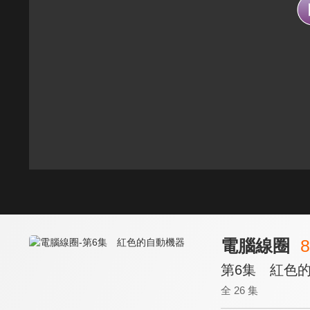
電腦線圈
8
第6集 紅色
全 26 集