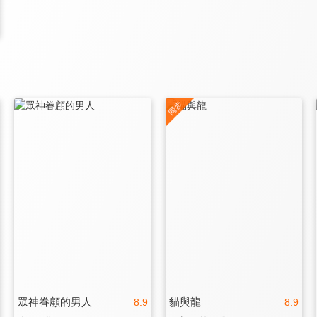
眾神眷顧的男人
貓與龍
8.9
8.9