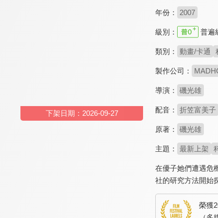
年份：
2007
級別：
普遍
類別：
動畫/卡通
製作公司：
MADH
導演：
磯光雄
配音：
折笠富美子
下架日期：2026-09-27
原著：
磯光雄
主題：
最新上架
在優子她們遭遇危
社的研究方法開始
榮獲
（多