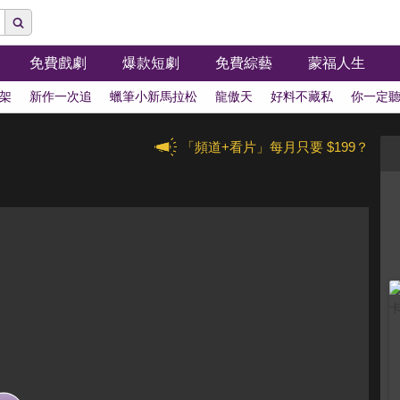
免費戲劇
爆款短劇
免費綜藝
蒙福人生
架
新作一次追
蠟筆小新馬拉松
龍傲天
好料不藏私
你一定
「頻道+看片」每月只要 $199？