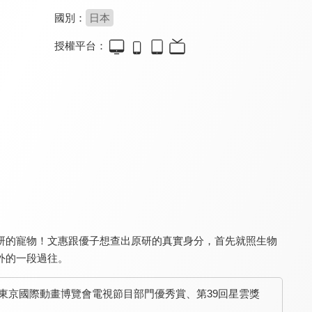
國別：
日本
授權平台：
眾神眷顧的男人2
Code Geass反叛的魯路修 R2
劇場版 超人力霸王特利卡：特別篇Z
8.5
10.0
7.3
全 12 集
全 25 集
研的寵物！文惠跟優子想查出原研的真實身分，首先就照生物
凍結地球
劇場版 超人力霸王特利卡：特別篇Z(中文版)
刀劍神域 Alicization
8.8
7.3
8.0
外的一段過往。
全 13 集
全 26 集
年東京國際動畫博覽會電視節目部門優秀賞、第39回星雲獎