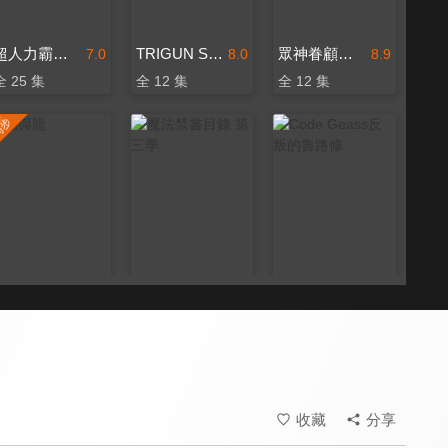
超人力霸王特利卡(中文版)
TRIGUN STAMPEDE
眾神眷顧的男人
7.0
8.0
8.9
全 25 集
全 12 集
全 12 集
貓與龍
魔法禁書目錄 第三季
Code Geass反叛的魯路修
8.9
8.0
8.8
更新至第 6 集
全 26 集
全 25 集
收藏
分享