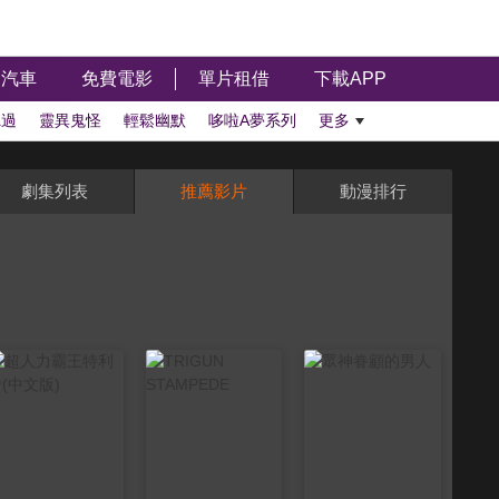
汽車
免費電影
單片租借
下載APP
聽過
靈異鬼怪
輕鬆幽默
哆啦A夢系列
更多
劇集列表
推薦影片
動漫排行