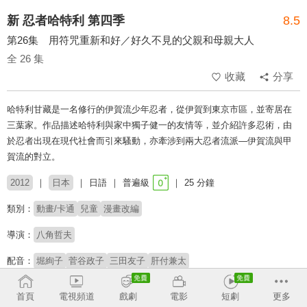
新 忍者哈特利 第四季
8.5
第26集 用符咒重新和好／好久不見的父親和母親大人
全 26 集
收藏
分享
哈特利甘藏是一名修行的伊賀流少年忍者，從伊賀到東京市區，並寄居在
三葉家。作品描述哈特利與家中獨子健一的友情等，並介紹許多忍術，由
於忍者出現在現代社會而引來騷動，亦牽涉到兩大忍者流派—伊賀流與甲
賀流的對立。
2012
日本
日語
普遍級
25 分鐘
類別：
動畫/卡通
兒童
漫畫改編
導演：
八角哲夫
配音：
堀絢子
菅谷政子
三田友子
肝付兼太
原著：
藤子不二雄Ⓐ
首頁
電視頻道
戲劇
電影
短劇
更多