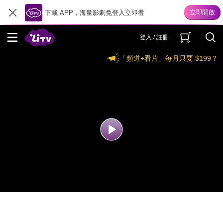
下載 APP，海量影劇免登入立即看
登入 / 註冊
「頻道+看片」每月只要 $199？