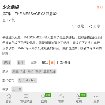
少女前線
8.0
第7集 THE MESSAGE 02 訊息02
全 12 集
收藏
分享
依據通訊紀錄，M4 SOPMODII等人襲擊了鐵血的據點，但那是鐵血的頭目
干擾者所設下的巧妙陷阱。戰況漸漸被逼上了絕境，簡緹婭下定決心進行
反擊攻勢，M4A1等人終於抵達最後的舞台。但那也是由干擾者準備周到的
陷阱。
2022
日本
日語
輔15
25 分鐘
類別：
動畫/卡通
科幻
戰爭
遊戲改編
製作公司：
旭Production
導演：
上田繁
配音：
戶松遙
山根希美
加藤英美里
田村由香里
首頁
電視頻道
戲劇
電影
短劇
更多