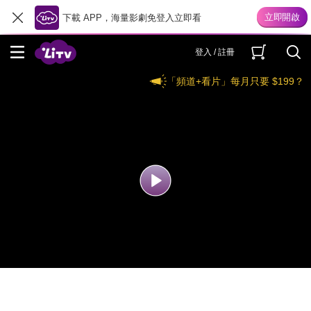
下載 APP，海量影劇免登入立即看
登入 / 註冊
「頻道+看片」每月只要 $199？