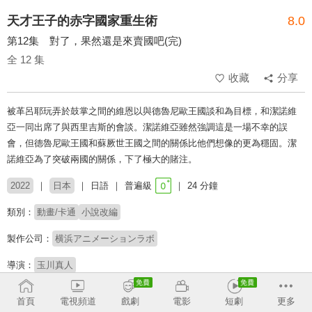
天才王子的赤字國家重生術
8.0
第12集 對了，果然還是來賣國吧(完)
全 12 集
收藏
分享
被革呂耶玩弄於鼓掌之間的維恩以與德魯尼歐王國談和為目標，和潔諾維
亞一同出席了與西里吉斯的會談。潔諾維亞雖然強調這是一場不幸的誤
會，但德魯尼歐王國和蘇厥世王國之間的關係比他們想像的更為穩固。潔
諾維亞為了突破兩國的關係，下了極大的賭注。
2022
日本
日語
普遍級
24 分鐘
類別：
動畫/卡通
小說改編
製作公司：
横浜アニメーションラボ
導演：
玉川真人
配音：
齊藤壯馬
高橋李依
千本木彩花
東山奈央
日笠陽子
中島由貴
首頁
電視頻道
戲劇
電影
短劇
更多