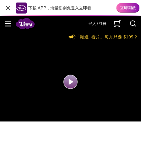
下載 APP，海量影劇免登入立即看
登入 / 註冊
「頻道+看片」每月只要 $199？