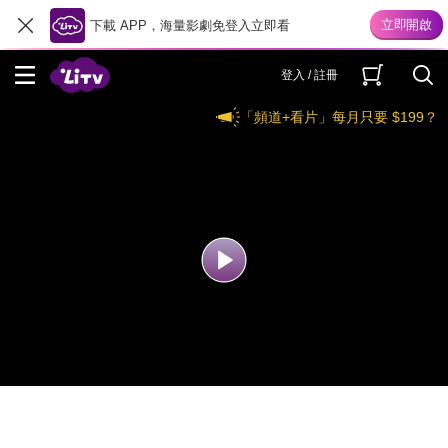
下載 APP，海量影劇免登入立即看
登入 / 註冊
「頻道+看片」每月只要 $199？