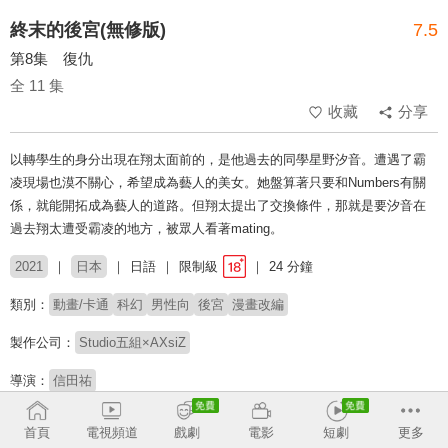
終末的後宮(無修版)
7.5
第8集 復仇
全 11 集
收藏
分享
以轉學生的身分出現在翔太面前的，是他過去的同學星野汐音。遭遇了霸
凌現場也漠不關心，希望成為藝人的美女。她盤算著只要和Numbers有關
係，就能開拓成為藝人的道路。但翔太提出了交換條件，那就是要汐音在
過去翔太遭受霸凌的地方，被眾人看著mating。
2021
日本
日語
限制級
24 分鐘
類別：
動畫/卡通
科幻
男性向
後宮
漫畫改編
製作公司：
Studio五組×AXsiZ
導演：
信田祐
配音：
市川太一
白石晴香
大地葉
山根綺
首頁
電視頻道
戲劇
電影
短劇
更多