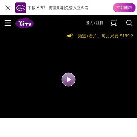
下載 APP，海量影劇免登入立即看
登入 / 註冊
「頻道+看片」每月只要 $199？