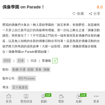
偶像學園 on Parade！
8.0
收藏
分享
歷屆的偶像們大集合！轉入星睦學園的「姬石來希」有個夢想，就是總有
一天穿上自己親手設計的高級稀有禮服。第一次站上舞台之後「偶像活動
護照」突然發光了！？不可思議之門的另一端有著與眾多偶像們全新的邂
逅，以及無人知曉的全新的偶像活動在等待著！這是熱衷於偶像活動的女
孩們努力與奇蹟的成長故事！大家一起歌唱，跳舞！偶像跟禮服全都集
合！偶像學園on Parade要開始囉！
2019
日本
日語
普遍級
類別：
動畫/卡通
校園
青春
偶像
製作公司：
BN Pictures
導演：
五十嵐達也
配音：
逢來凜
加隈亞衣
牧野由依
首頁
電視頻道
戲劇
電影
短劇
更多