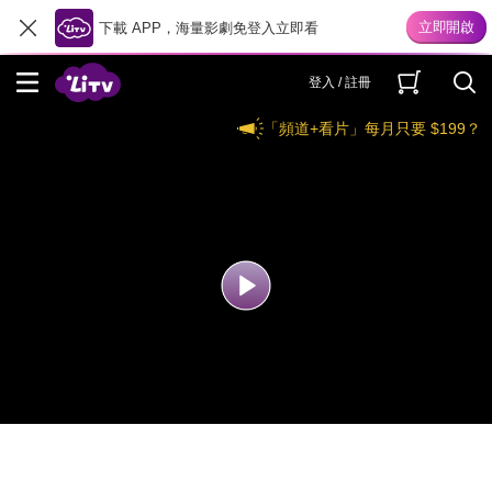
下載 APP，海量影劇免登入立即看
登入 / 註冊
「頻道+看片」每月只要 $199？