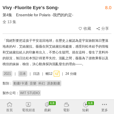
Vivy -Fluorite Eyeʼs Song-
8.0
第4集 Ensemble for Polaris -我們的約定-
全 13 集
收藏
分享
「我絕對要把這孩子平安送回地球」在歷史上被認為是宇宙旅館旭日墜落
地表的AI．艾絲黛拉。薇薇在與艾絲黛拉相處後，感受到松本給予的情報
和艾絲黛拉給人的印象有出入，不禁心生疑問。就在這時，發生了意料外
的狀況，旭日比松本預計得更早失控。混亂之間，薇薇為了拯救乘客以及
桃佳的妹妹．柚佳，決心動身探詢混亂發生的理由——。
2021
日本
日語
輔12
24 分鐘
類別：
動畫/卡通
音樂
科幻
原創動畫
製作公司：
WIT STUDIO
導演：
江崎慎平
首頁
電視頻道
戲劇
電影
短劇
更多
配音：
種崎敦美
福山潤