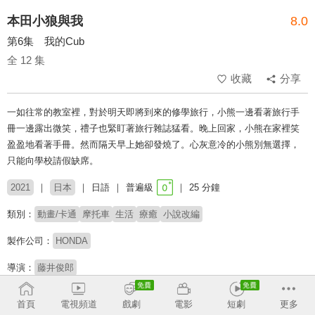
本田小狼與我
8.0
第6集 我的Cub
全 12 集
收藏
分享
一如往常的教室裡，對於明天即將到來的修學旅行，小熊一邊看著旅行手
冊一邊露出微笑，禮子也緊盯著旅行雜誌猛看。晚上回家，小熊在家裡笑
盈盈地看著手冊。然而隔天早上她卻發燒了。心灰意冷的小熊別無選擇，
只能向學校請假缺席。
2021
日本
日語
普遍級
25 分鐘
類別：
動畫/卡通
摩托車
生活
療癒
小說改編
製作公司：
HONDA
導演：
藤井俊郎
配音：
夜道雪
七瀬彩夏
日岡夏美
首頁
電視頻道
戲劇
電影
短劇
更多