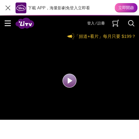
下載 APP，海量影劇免登入立即看
登入 / 註冊
「頻道+看片」每月只要 $199？