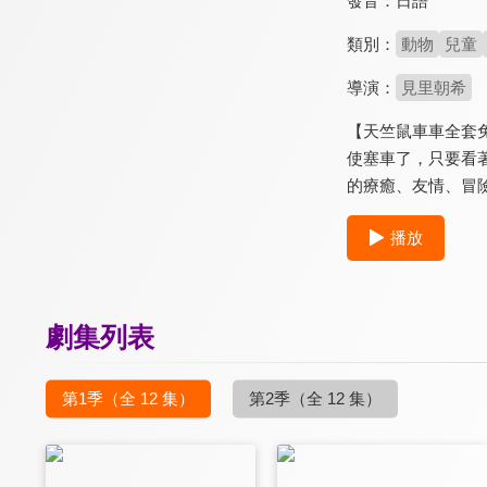
發音：
日語
類別：
動物
兒童
導演：
見里朝希
【天竺鼠車車全套
使塞車了，只要看
的療癒、友情、冒
播放
劇集列表
第1季
（全 12 集）
第2季
（全 12 集）