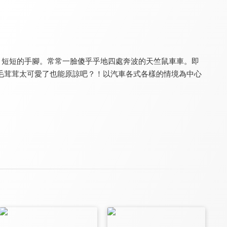
少年阿貝 GO！GO！小芝麻 第三季
PUI PUI 天竺鼠車車
PUI PUI 天竺鼠車車(日本重播版)
8.0
8.0
8.0
，短短的手腳。常常一臉傻乎乎地四處奔波的天竺鼠車車。即
全 32 集
全 12 集
全 12 集
毛茸茸太可愛了也能原諒吧？！以汽車各式各樣的情境為中心
當女孩遇到熊
被勇者隊伍開除的馭獸使，邂逅了最強種的貓耳少女
蠟筆小新-春日部野生王國
8.0
8.0
9.2
全 12 集
全 13 集