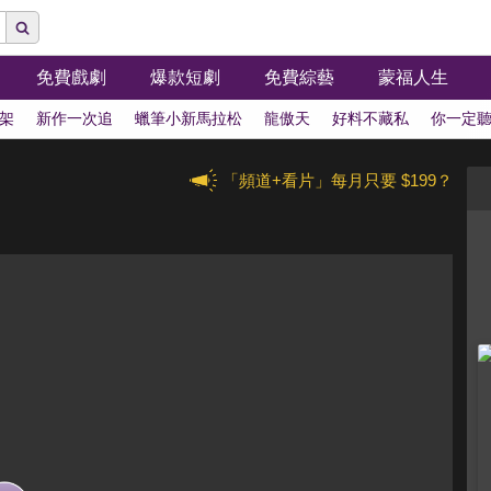
免費戲劇
爆款短劇
免費綜藝
蒙福人生
架
新作一次追
蠟筆小新馬拉松
龍傲天
好料不藏私
你一定
「頻道+看片」每月只要 $199？