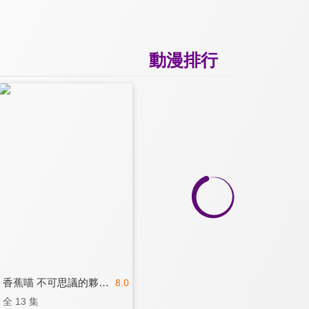
動漫排行
香蕉喵 不可思議的夥伴們
8.0
全 13 集