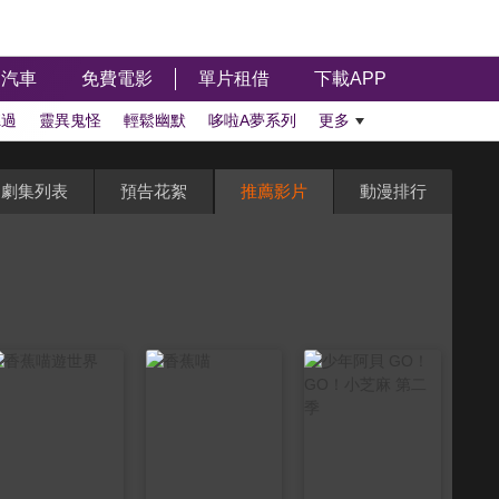
汽車
免費電影
單片租借
下載APP
聽過
靈異鬼怪
輕鬆幽默
哆啦A夢系列
更多
劇集列表
預告花絮
推薦影片
動漫排行