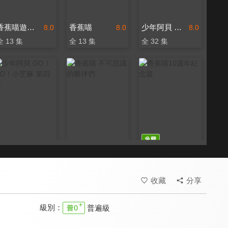
香蕉喵遊世界
香蕉喵
少年阿貝 GO！GO！小芝麻 第二季
8.0
8.0
8.0
全 13 集
全 13 集
全 32 集
少年阿貝 GO！GO！小芝麻 第四季
香蕉喵 不可思議的夥伴們
香蕉喵10週年紀念篇
8.0
8.0
8.0
全 24 集
全 13 集
全 1 集
收藏
分享
級別：
普遍級