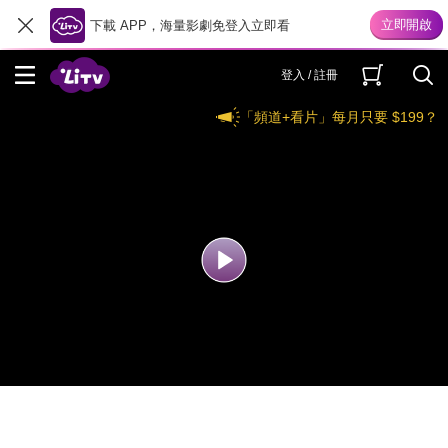
下載 APP，海量影劇免登入立即看
登入 / 註冊
「頻道+看片」每月只要 $199？