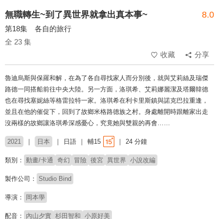
無職轉生~到了異世界就拿出真本事~
8.0
第18集 各自的旅行
全 23 集
收藏
分享
魯迪烏斯與保羅和解，在為了各自尋找家人而分別後，就與艾莉絲及瑞傑
路德一同搭船前往中央大陸。另一方面，洛琪希、艾莉娜麗潔及塔爾韓德
也在尋找塞妮絲等格雷拉特一家。洛琪希在利卡里斯鎮與諾克巴拉重逢，
並且在他的催促下，回到了故鄉米格路德族之村。身處離開時跟離家出走
沒兩樣的故鄉讓洛琪希深感憂心，究竟她與雙親的再會……
2021
日本
日語
輔15
24 分鐘
類別：
動畫/卡通
奇幻
冒險
後宮
異世界
小說改編
製作公司：
Studio Bind
導演：
岡本學
配音：
內山夕實
杉田智和
小原好美