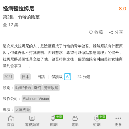
怪病醫拉姆尼
8.0
第2集 竹輪的陰莖
全 12 集
收藏
分享
這次來找拉姆尼的人，是陰莖變成了竹輪的青年健吾。雖然應該有什麼原
因，但健吾卻不打算說明。面對懇求「希望可以做點緊急處理」的健吾，
拉姆尼將某個怪具交給了他。健吾得到之後，便開始跟名叫由美的女性商
量約會事宜……。
2021
日本
日語
保護級
24 分鐘
類別：
動畫/卡通
奇幻
漫畫改編
製作公司：
Platinum Vision
導演：
大庭秀昭
配音：
内田雄馬
永塚拓馬
植田佳奈
首頁
電視頻道
戲劇
電影
短劇
更多