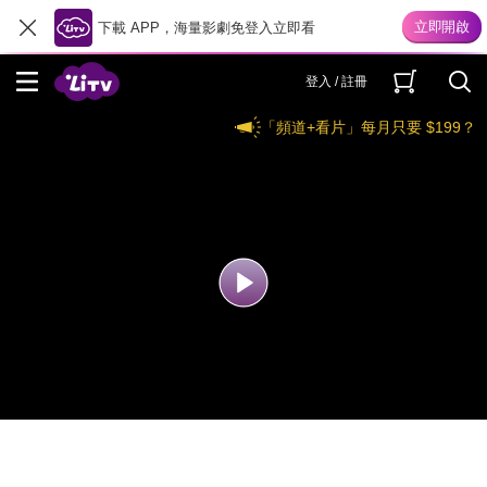
下載 APP，海量影劇免登入立即看
登入 / 註冊
「頻道+看片」每月只要 $199？