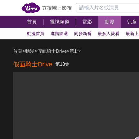
首頁
電視頻道
電影
動漫
兒童
動漫首頁
進階篩選
同步新番
最多人愛看
最新上
首頁
>
動漫
>
假面騎士Drive
>
第1季
假面騎士Drive
第18集