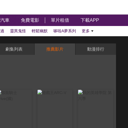
汽車
免費電影
單片租借
下載APP
聽過
靈異鬼怪
輕鬆幽默
哆啦A夢系列
更多
劇集列表
推薦影片
動漫排行