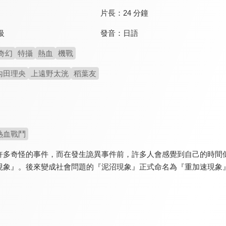
片長：
24 分鐘
發音：
日語
級
奇幻
特攝
熱血
機戰
內田理央
上遠野太洸
稻葉友
熱血戰鬥
許多奇怪的事件，而在發生詭異事件前，許多人會感覺到自己的時間
現象』。後來變成社會問題的『泥沼現象』正式命名為『重加速現象