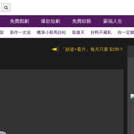
免費戲劇
爆款短劇
免費綜藝
蒙福人生
架
新作一次追
蠟筆小新馬拉松
龍傲天
好料不藏私
你一定
「頻道+看片」每月只要 $199？