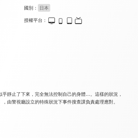
國別：
日本
授權平台：
暴太郎戰隊Don Brothers THE MOVIE 新·初戀英雄
暴太郎戰隊Don Brothers THE MOVIE 新·初戀英雄(中文版)
超人力霸王銀河S
7.5
7.5
7.5
全 16 集
似乎靜止了下來，完全無法控制自己的身體…。這樣的狀況，
』，由警視廳設立的特殊狀況下事件搜查課負責處理應對。
超人力霸王銀河S(中文版)
宿命迴響：命運節拍
格萊普尼爾
7.5
8.0
8.8
全 16 集
全 12 集
全 13 集