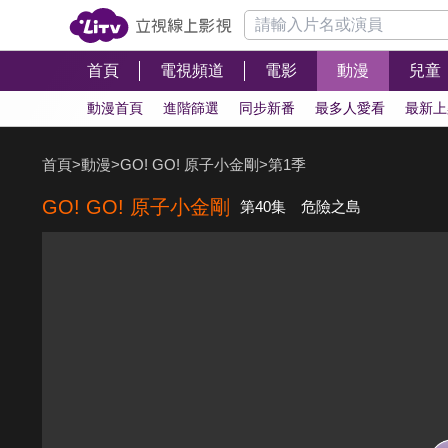
首頁
電視頻道
電影
動漫
兒童
動漫首頁
進階篩選
同步新番
最多人愛看
最新上
首頁
>
動漫
>
GO! GO! 原子小金剛
>
第1季
GO! GO! 原子小金剛
第40集 危險之島