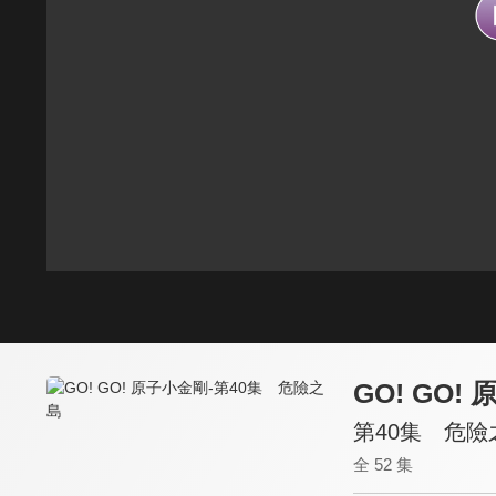
GO! GO!
第40集 危險
全 52 集