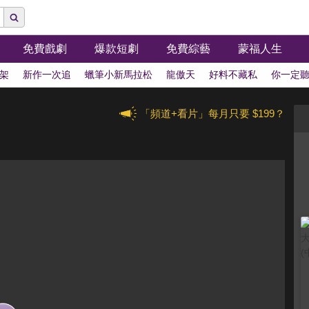
免費戲劇
爆款短劇
免費綜藝
蒙福人生
架
新作一次追
蠟筆小新馬拉松
龍傲天
好料不藏私
你一定
「頻道+看片」每月只要 $199？