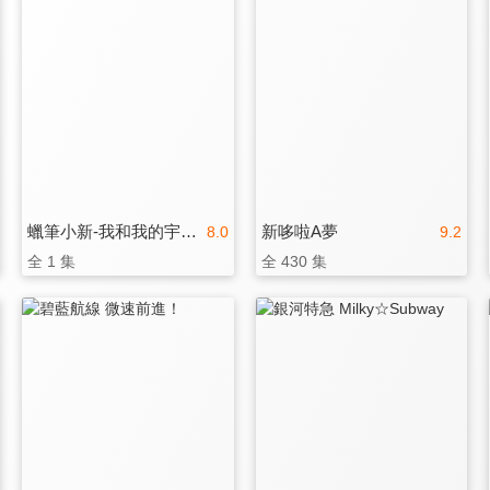
蠟筆小新-我和我的宇宙公主
新哆啦A夢
8.0
9.2
全 1 集
全 430 集