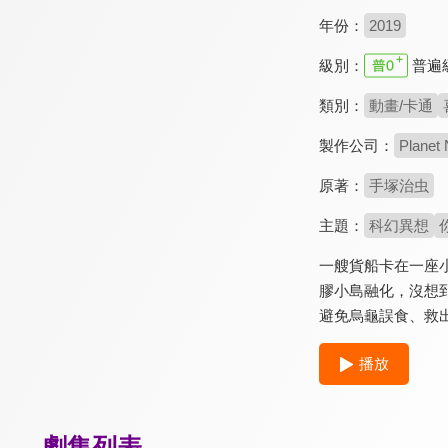
年份：
2019
級別：
普遍
類別：
動畫/卡通
製作公司：
Planet
原著：
手塚治虫
主題：
科幻異想
一艘貨船卡在一座
膠小島融化，沒想
避免烏龜誤食、救
播放
劇集列表