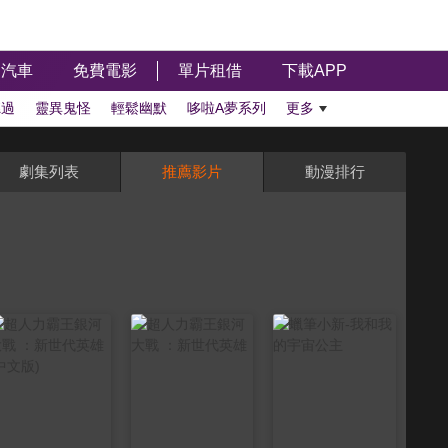
汽車
免費電影
單片租借
下載APP
聽過
靈異鬼怪
輕鬆幽默
哆啦A夢系列
更多
劇集列表
推薦影片
動漫排行