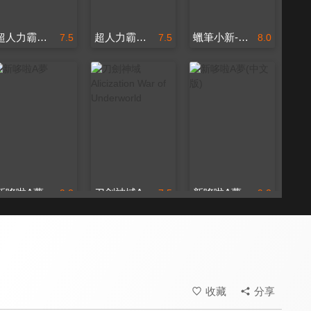
超人力霸王銀河大戰 ：新世代英雄(中文版)
超人力霸王銀河大戰 ：新世代英雄
蠟筆小新-我和我的宇宙公主
7.5
7.5
8.0
新哆啦A夢
刀劍神域Alicization War of Underworld
新哆啦A夢(中文版)
9.2
7.5
9.2
全 430 集
全 12 集
更新至第 530 集
收藏
分享