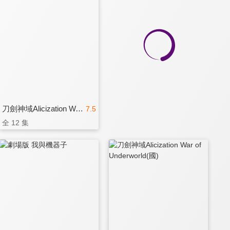
刀劍神域Alicization War of Underworld
7.5
全 12 集