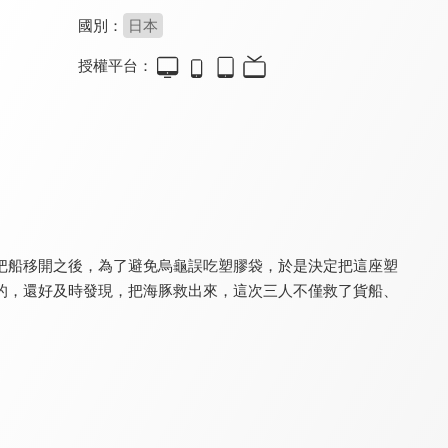
國別：
日本
授權平台：
ENDRO!
碧藍航線 微速前進！
銀河特急 Milky☆Subway
8.0
8.0
8.0
全 12 集
全 12 集
全 12 集
把船移開之後，為了避免烏龜誤吃塑膠袋，於是決定把這座塑
的，還好及時發現，把海豚救出來，這次三人不僅救了貨船、
劇場版 我與機器子
刀劍神域Alicization War of Underworld(國)
Dr.STONE 新石紀 (第三季)
8.0
7.5
8.5
全 12 集
全 22 集