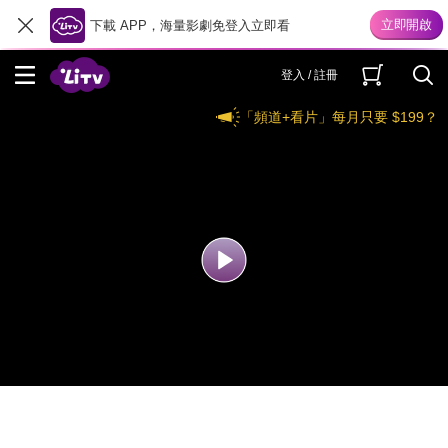
下載 APP，海量影劇免登入立即看
登入 / 註冊
「頻道+看片」每月只要 $199？