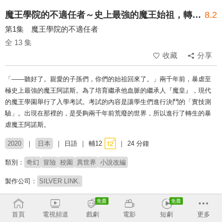
魔王學院的不適任者～史上最強的魔王始祖，轉生就讀子孫們的學校～
8.2
第1集 魔王學院的不適任者
全 13 集
收藏
分享
「——聽好了。親愛的子孫們，你們的始祖回來了。」兩千年前，暴虐至
極史上最強的魔王阿諾斯。為了培育繼承他血脈的繼承人『魔皇』，現代
的魔王學園舉行了入學考試。考試的內容是讓學生們進行決鬥的「實技測
驗」。出現在那裡的，是受夠兩千年前荒廢的世界，所以進行了轉生的暴
虐魔王阿諾斯。
2020
日本
日語
輔12
24 分鐘
類別：
奇幻
冒險
校園
異世界
小說改編
製作公司：
SILVER LINK.
導演：
大沼心
田村正文
首頁
電視頻道
戲劇
電影
短劇
更多
配音：
鈴木達央
楠木燈
夏吉優子