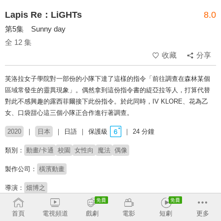
Lapis Re：LiGHTs
8.0
第5集 Sunny day
全 12 集
收藏
分享
芙洛拉女子學院對一部份的小隊下達了這樣的指令「前往調查在森林某個
區域常發生的靈異現象」。偶然拿到這份指令書的緹亞拉等人，打算代替
對此不感興趣的露西菲爾接下此份指令。於此同時，IV KLORE、花為乙
女、口袋甜心這三個小隊正合作進行著調查。
2020
日本
日語
保護級
24 分鐘
類別：
動畫/卡通
校園
女性向
魔法
偶像
製作公司：
橫濱動畫
導演：
畑博之
配音：
安齋由香裡
久保田梨沙
向井莉生
佐伯伊織
山本瑞稀
首頁
電視頻道
戲劇
電影
短劇
更多