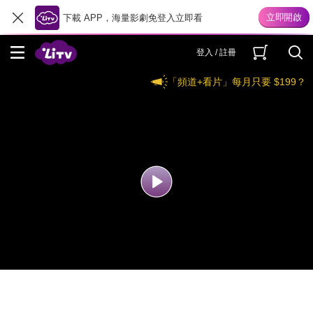
下載 APP，海量影劇免登入立即看
登入 / 註冊
「頻道+看片」每月只要 $199？