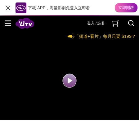
下載 APP，海量影劇免登入立即看
登入 / 註冊
「頻道+看片」每月只要 $199？