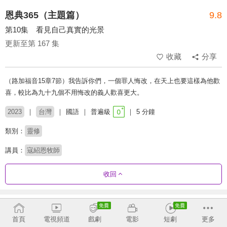
恩典365（主題篇）
9.8
第10集 看見自己真實的光景
更新至第 167 集
收藏
分享
（路加福音15章7節）我告訴你們，一個罪人悔改，在天上也要這樣為他歡
喜，較比為九十九個不用悔改的義人歡喜更大。
2023
台灣
國語
普遍級
5 分鐘
類別：
靈修
講員：
寇紹恩牧師
收回
劇集列表
反序
首頁
電視頻道
戲劇
電影
短劇
更多
【聖經人物系列】 時代先知：耶利米