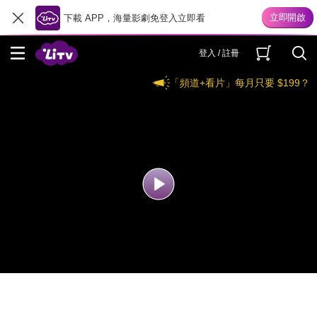
下載 APP，海量影劇免登入立即看
登入 / 註冊
「頻道+看片」每月只要 $199？