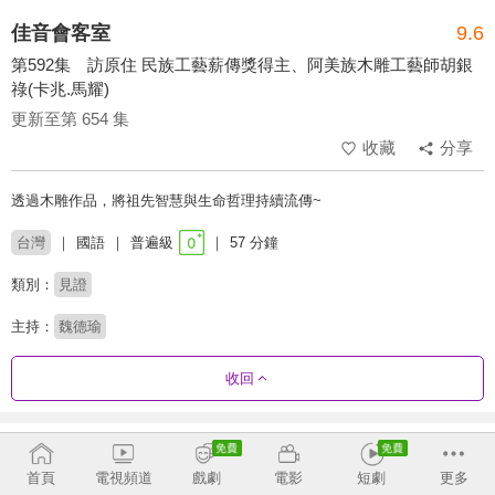
佳音會客室
9.6
第592集 訪原住 民族工藝薪傳獎得主、阿美族木雕工藝師胡銀
祿(卡兆.馬耀)
更新至第 654 集
收藏
分享
透過木雕作品，將祖先智慧與生命哲理持續流傳~
台灣
國語
普遍級
57 分鐘
類別：
見證
主持：
魏德瑜
收回
劇集列表
反序
收合
首頁
電視頻道
戲劇
電影
短劇
更多
632 - 654
587 - 631
542 - 586
497 - 541