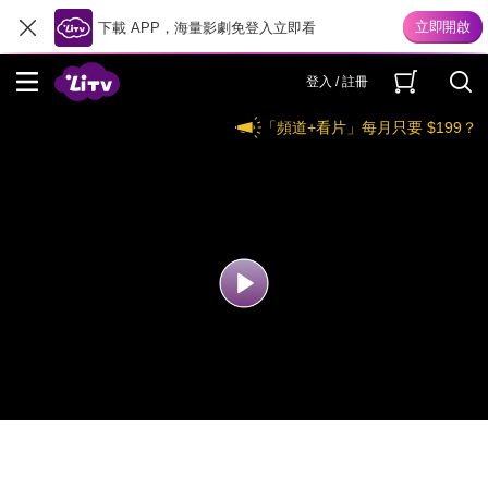
下載 APP，海量影劇免登入立即看
登入 / 註冊
「頻道+看片」每月只要 $199？