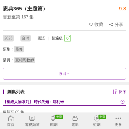
恩典365（主題篇）
9.8
更新至第 167 集
收藏
分享
2023
台灣
國語
普遍級
類別：
靈修
講員：
寇紹恩牧師
收回
劇集列表
反序
【聖經人物系列】 時代先知：耶利米
更新至 65 集
首頁
電視頻道
戲劇
電影
短劇
更多