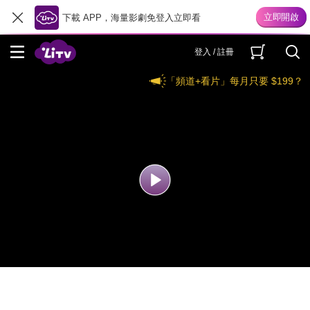
下載 APP，海量影劇免登入立即看
登入 / 註冊
「頻道+看片」每月只要 $199？