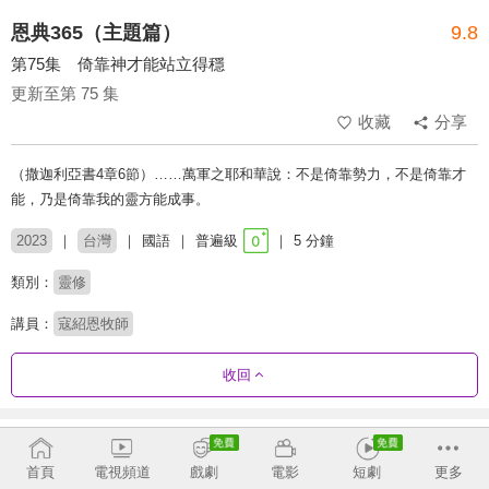
恩典365（主題篇）
9.8
第75集 倚靠神才能站立得穩
更新至第 75 集
收藏
分享
（撒迦利亞書4章6節）……萬軍之耶和華說：不是倚靠勢力，不是倚靠才
能，乃是倚靠我的靈方能成事。
2023
台灣
國語
普遍級
5 分鐘
類別：
靈修
講員：
寇紹恩牧師
收回
劇集列表
反序
首頁
電視頻道
戲劇
電影
短劇
更多
【聖經人物系列】 時代先知：耶利米