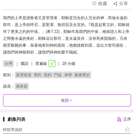
收藏
分享
我們的上帝是拯救者又是管理者，耶穌是完全的人完全的神，而做永遠的
祭司，是上帝的呼召，是聖潔、無邪惡且合宜的。｢既是起誓立的，耶穌就
作了更美之約的中保。」(希7:22)，耶穌作為我們的中保，祂保證人和上帝
之間會永遠的美好，耶穌這位祭司，是永遠長存，沒有死來阻隔的，凡有
困苦艱難的事，靠著祂來到神的面前，祂都拯救到底，這位大祭司禱告，
讓我們與神能和好，讓我們與神的愛不隔絕。
台灣
國語
普遍級
28 分鐘
類別：
真理造就
舊約
新約
門徒
神學
教會歷史
講員：
康來昌
收回
劇集列表
正序
輕鬆學讀經