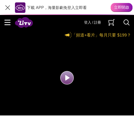
下載 APP，海量影劇免登入立即看
登入 / 註冊
「頻道+看片」每月只要 $199？