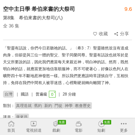
空中主日學 希伯來書的大祭司
9.6
第8集 希伯來書的大祭司(八)
全 36 集
收藏
分享
「聖靈有話說，你們今日若聽祂的話。」〈希3 : 7〉聖靈雖然並沒有道成
肉身，但卻是與三位一體的聖父、聖子同榮同尊。聖靈有話說也就等於是
天父所要說的話，因此我們應當每天來親近神，明白神的話。然而，既然
明白神的話，就應當更加地信靠順服神，而不可硬著心，好像以色列人在
曠野四十年不斷地惹神發怒一樣。所以我們更應該時常謹慎自守，互相扶
持，免得在我們中間有人被罪迷惑，心裡剛硬就轉向離開了神。
台灣
國語
普遍級
28 分鐘
類別：
真理造就
舊約
新約
門徒
神學
教會歷史
講員：
康來昌
首頁
電視頻道
戲劇
電影
短劇
更多
收回