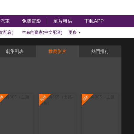
汽車
免費電影
單片租借
下載APP
文配音）
生命的贏家(中文配音)
更多
劇集列表
推薦影片
熱門排行