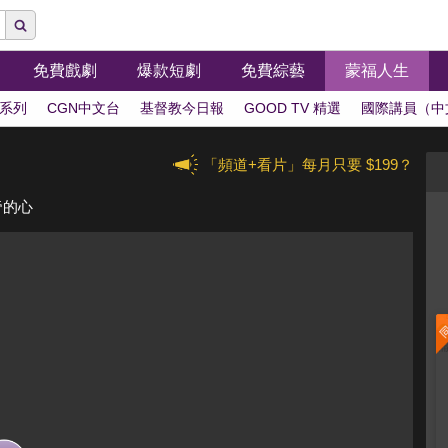
免費戲劇
爆款短劇
免費綜藝
蒙福人生
系列
CGN中文台
基督教今日報
GOOD TV 精選
國際講員（中
「頻道+看片」每月只要 $199？
帝的心