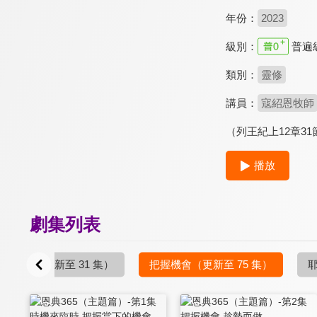
年份：
2023
級別：
普遍
類別：
靈修
講員：
寇紹恩牧師
（列王紀上12章3
播放
劇集列表
恩典記號
（更新至 31 集）
把握機會
（更新至 75 集）