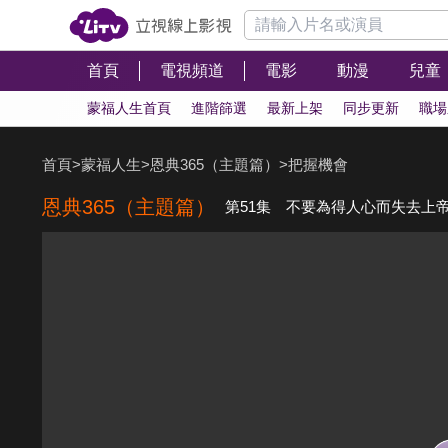
首頁
電視頻道
電影
動漫
兒童
蒙福人生首頁
進階篩選
最新上架
同步更新
職場
首頁
>
蒙福人生
>
恩典365（主題篇）
>
把握機會
恩典365（主題篇）
第51集 不要為得人心而失去上