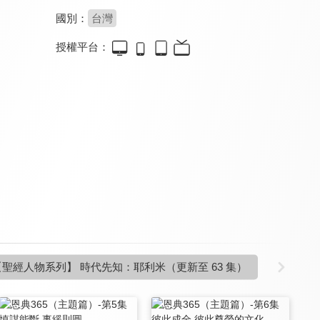
國別：
台灣
授權平台：
恩典365（Pioneer系列）
溪水邊
恩典365（主題篇）
9.8
9.7
9.8
更新至第 90 集
全 209 集
更新至第 75 集
清醒的心 新約
溪水邊
職場每日靈修 新約
9.7
9.7
9.7
【聖經人物系列】 時代先知：耶利米
（更新至 63 集）
全 5 集
更新至第 74 集
全 8 集