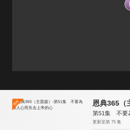
恩典365
第51集 不
更新至第 75 集