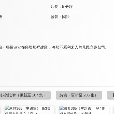
片長：
5 分鐘
發音：
國語
級
1節）耶羅波安在邱壇那裡建殿，將那不屬利未人的凡民立為祭司。
耶穌的比喻
（更新至 167 集）
詩篇
（更新至 206 集）