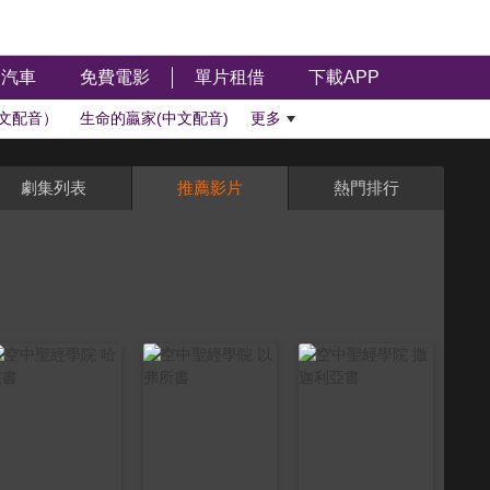
汽車
免費電影
單片租借
下載APP
文配音）
生命的贏家(中文配音)
更多
劇集列表
推薦影片
熱門排行