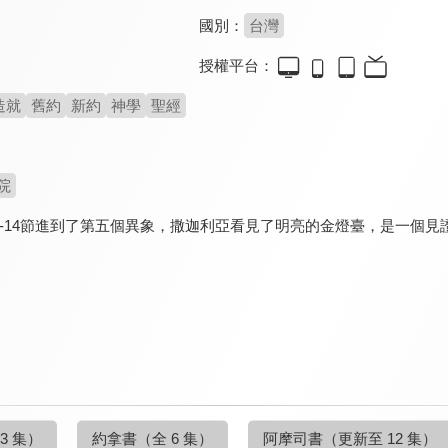
國別：
台灣
授權平台：
造就
舊約
新約
神學
聖經
院
1-14節進到了第五個異象，撒迦利亞看見了明亮的金燈臺，是一個
3 集）
約拿書
（全 6 集）
阿摩司書
（更新至 12 集）