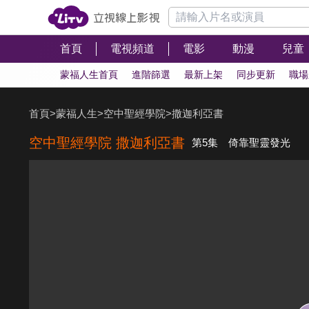
首頁
電視頻道
電影
動漫
兒童
蒙福人生首頁
進階篩選
最新上架
同步更新
職場
首頁
>
蒙福人生
>
空中聖經學院
>
撒迦利亞書
空中聖經學院 撒迦利亞書
第5集 倚靠聖靈發光