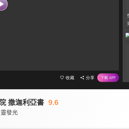
收藏
分享
院 撒迦利亞書
9.6
聖靈發光