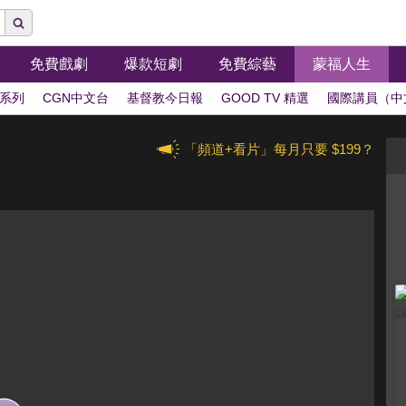
免費戲劇
爆款短劇
免費綜藝
蒙福人生
系列
CGN中文台
基督教今日報
GOOD TV 精選
國際講員（中
「頻道+看片」每月只要 $199？