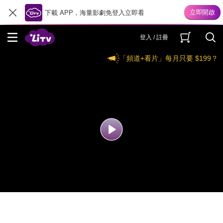
下載 APP，海量影劇免登入立即看
登入 / 註冊
「頻道+看片」每月只要 $199？