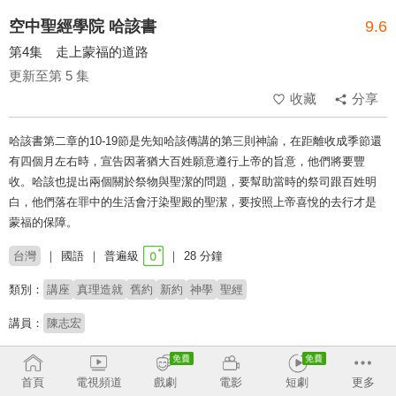
空中聖經學院 哈該書
9.6
第4集 走上蒙福的道路
更新至第 5 集
收藏
分享
哈該書第二章的10-19節是先知哈該傳講的第三則神諭，在距離收成季節還
有四個月左右時，宣告因著猶大百姓願意遵行上帝的旨意，他們將要豐
收。哈該也提出兩個關於祭物與聖潔的問題，要幫助當時的祭司跟百姓明
白，他們落在罪中的生活會汙染聖殿的聖潔，要按照上帝喜悅的去行才是
蒙福的保障。
台灣
國語
普遍級
28 分鐘
類別：
講座
真理造就
舊約
新約
神學
聖經
講員：
陳志宏
收回
首頁
電視頻道
戲劇
電影
短劇
更多