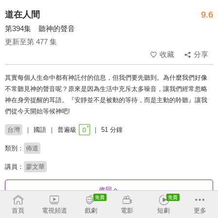
道在人間
9.6
第394集 聽神的聲音
更新至第 477 集
收藏
分享
其實每個人生命中都有神託付的信息，但我們要先聽到。為什麼我們好像
不常聽見神的聲音呢？原來是因為生活中充斥太多噪音，讓我們經常忽略
神在身旁提醒的耳語。『安靜並不是被動的等待，而是主動的聆聽』讓我
們從今天開始等候神吧!
台灣
國語
普遍級
51 分鐘
類別：
佈道
講員：
廖文華
收回
首頁
電視頻道
戲劇
電影
短劇
更多