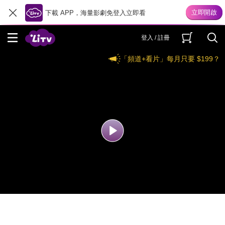
下載 APP，海量影劇免登入立即看
登入 / 註冊
「頻道+看片」每月只要 $199？