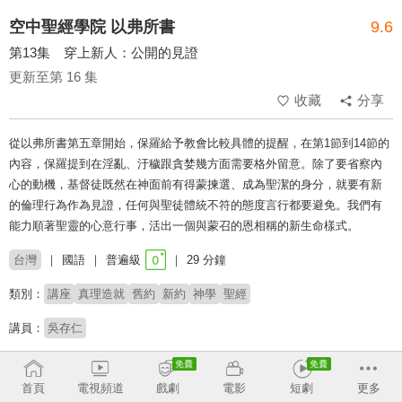
空中聖經學院 以弗所書
9.6
第13集 穿上新人：公開的見證
更新至第 16 集
收藏
分享
從以弗所書第五章開始，保羅給予教會比較具體的提醒，在第1節到14節的
內容，保羅提到在淫亂、汙穢跟貪婪幾方面需要格外留意。除了要省察內
心的動機，基督徒既然在神面前有得蒙揀選、成為聖潔的身分，就要有新
的倫理行為作為見證，任何與聖徒體統不符的態度言行都要避免。我們有
能力順著聖靈的心意行事，活出一個與蒙召的恩相稱的新生命樣式。
台灣
國語
普遍級
29 分鐘
類別：
講座
真理造就
舊約
新約
神學
聖經
講員：
吳存仁
收回
首頁
電視頻道
戲劇
電影
短劇
更多