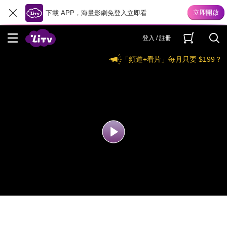
下載 APP，海量影劇免登入立即看
登入 / 註冊
「頻道+看片」每月只要 $199？