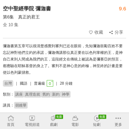
空中聖經學院 彌迦書
9.6
第6集 真正的君王
全 10 集
收藏
分享
彌迦書第五章可以很清楚感覺到審判已近在眼前，先知彌迦鼓勵百姓不要
忘記神對他們立約的承諾，彌迦傳講那位真正要在以色列掌權的王，是神
自己來到人間成為我們的王，這段經文在傳統上被認為是彌賽亞的預言，
都應驗在耶穌基督的身上了。審判不是神心意的終極，神至終的計畫是要
使以色列蒙拯救。
台灣
國語
普遍級
28 分鐘
類別：
講座
真理造就
舊約
新約
神學
講員：
胡維華
收回
首頁
電視頻道
戲劇
電影
短劇
更多