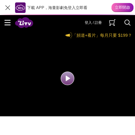
下載 APP，海量影劇免登入立即看
登入 / 註冊
「頻道+看片」每月只要 $199？