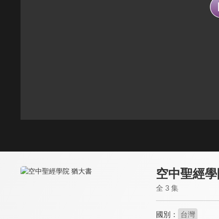
空中聖經學
全 3 集
國別：
台灣