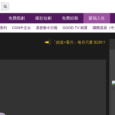
免費戲劇
爆款短劇
免費綜藝
蒙福人生
系列
CGN中文台
基督教今日報
GOOD TV 精選
國際講員（中
「頻道+看片」每月只要 $199？