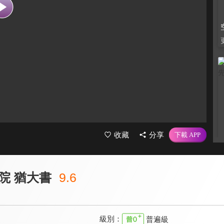
收藏
分享
院 猶大書
9.6
級別：
普遍級