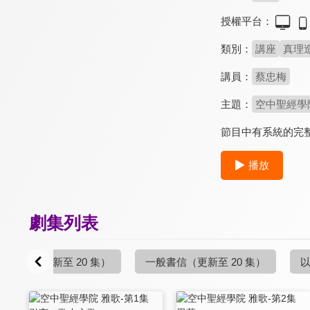
授權平台：
類別：
講座
真理
講員：
蔡忠梅
主題：
空中聖經學
節目中有系統的完
播放
劇集列表
約書亞記
（更新至 20 集）
一般書信
（更新至 20 集）