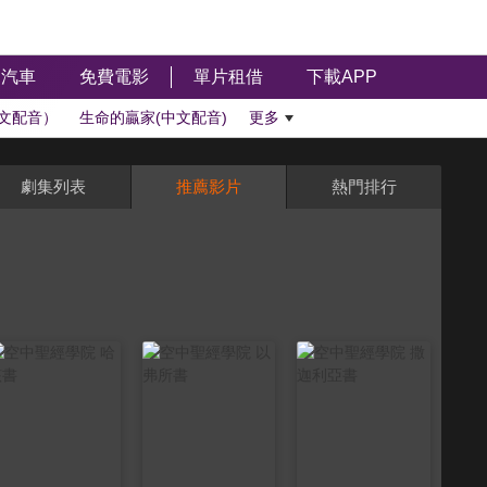
汽車
免費電影
單片租借
下載APP
文配音）
生命的贏家(中文配音)
更多
劇集列表
推薦影片
熱門排行