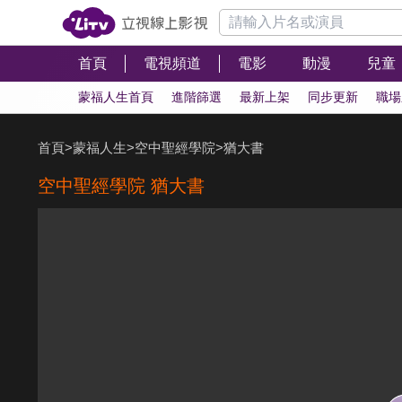
首頁
電視頻道
電影
動漫
兒童
蒙福人生首頁
進階篩選
最新上架
同步更新
職場
首頁
>
蒙福人生
>
空中聖經學院
>
猶大書
空中聖經學院 猶大書