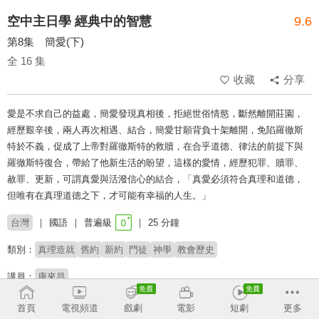
空中主日學 經典中的智慧
9.6
第8集 簡愛(下)
全 16 集
收藏
分享
愛是不求自己的益處，簡愛發現真相後，拒絕世俗情慾，斷然離開莊園，
經歷艱辛後，兩人再次相遇、結合，簡愛甘願背負十架離開，免陷羅徹斯
特於不義，促成了上帝對羅徹斯特的救贖，在合乎道德、律法的前提下與
羅徹斯特復合，帶給了他新生活的盼望，這樣的愛情，經歷犯罪、贖罪、
赦罪、更新，可謂真愛與活潑信心的結合，「真愛必須符合真理和道德，
但唯有在真理道德之下，才可能有幸福的人生。」
台灣
國語
普遍級
25 分鐘
類別：
真理造就
舊約
新約
門徒
神學
教會歷史
講員：
康來昌
首頁
電視頻道
戲劇
電影
短劇
更多
收回