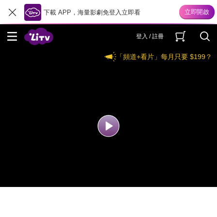
下載 APP，海量影劇免登入立即看
登入 / 註冊
「頻道+看片」每月只要 $199？