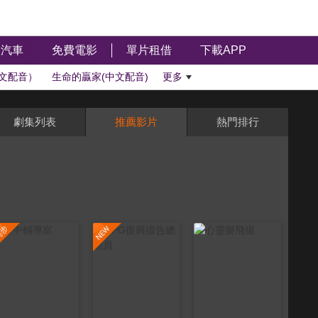
汽車
免費電影
單片租借
下載APP
文配音）
生命的贏家(中文配音)
更多
劇集列表
推薦影片
熱門排行