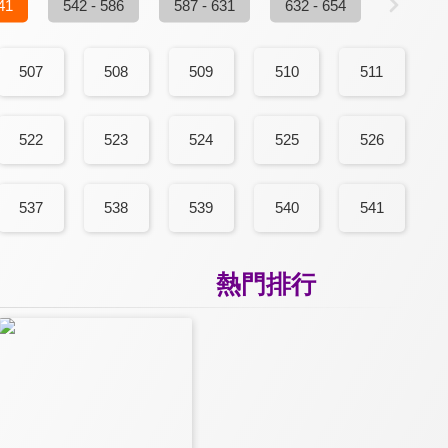
41
542 - 586
587 - 631
632 - 654
507
508
509
510
511
522
523
524
525
526
537
538
539
540
541
熱門排行