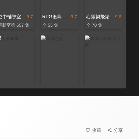
空中輔導室
RPG復興禱告總動員
心靈樂飛揚
9.7
9.7
9.6
更新至第 657 集
全 55 集
全 70 集
客家新事
真情之夜
真情部落格 名人篇
9.4
9.5
9.8
更新至第 13 集
全 24 集
全 640 集
收藏
分享