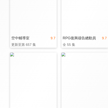
空中輔導室
RPG復興禱告總動員
9.7
9.7
更新至第 657 集
全 55 集