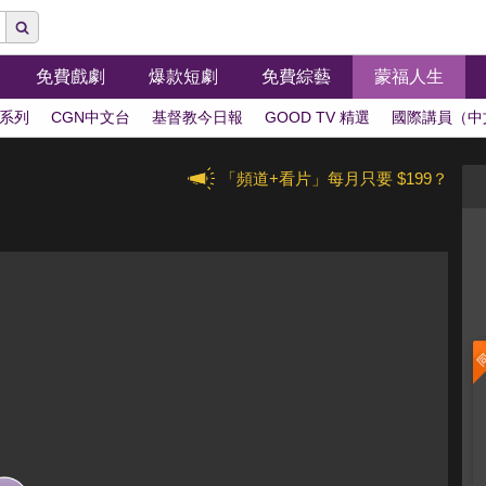
免費戲劇
爆款短劇
免費綜藝
蒙福人生
系列
CGN中文台
基督教今日報
GOOD TV 精選
國際講員（中
「頻道+看片」每月只要 $199？