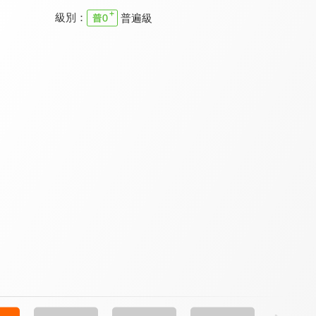
級別：
普遍級
樂優吧
真情部落格
清醒的心 新約
9.3
9.7
9.7
更新至第 258 集
更新至第 795 集
全 5 集
特會精選 2023 RPG為國復興禱告會
溪水邊
職場每日靈修 新約
9.8
9.7
9.7
全 1 集
更新至第 74 集
全 8 集