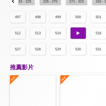
 180
181 - 225
226 - 270
271 - 315
316 - 
497
498
499
500
501
512
513
514
515
516
527
528
529
530
531
推薦影片