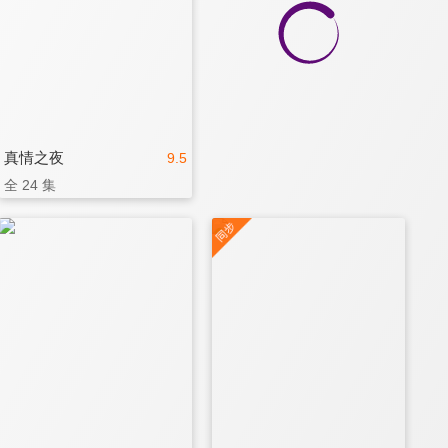
真情之夜
9.5
全 24 集