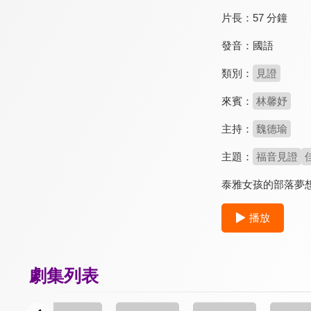
片長：
57 分鐘
發音：
國語
類別：
見證
來賓：
林馨妤
主持：
魏德瑜
主題：
福音見證
泰雅女孩的部落夢
播放
劇集列表