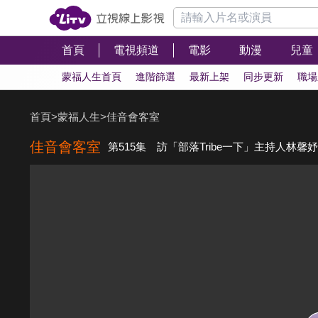
首頁
電視頻道
電影
動漫
兒童
蒙福人生首頁
進階篩選
最新上架
同步更新
職場
首頁
>
蒙福人生
>
佳音會客室
佳音會客室
第515集 訪「部落Tribe一下」主持人林馨妤