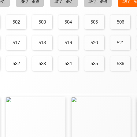
361
362 - 406
407 - 451
452 - 496
497 - 5
502
503
504
505
506
517
518
519
520
521
532
533
534
535
536