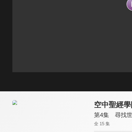
空中聖經學
第4集 尋找
全 15 集