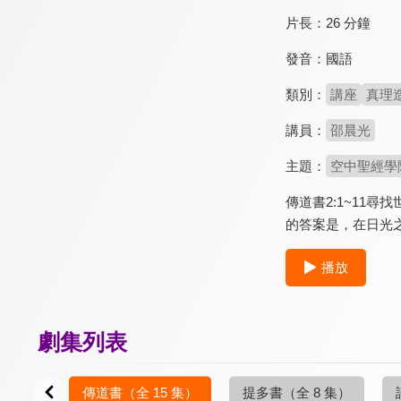
片長：
26 分鐘
發音：
國語
類別：
講座
真理
講員：
邵晨光
主題：
空中聖經學
傳道書2:1~1
的答案是，在日光
播放
劇集列表
0 集）
傳道書
（全 15 集）
提多書
（全 8 集）