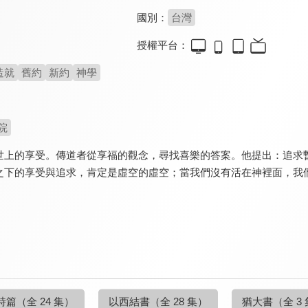
國別：
台灣
授權平台：
造就
舊約
新約
神學
院
1尋找世上的享受。傳道者從享福的觀念，尋找喜樂的答案。他提出：追
之下的享受與追求，肯定是虛空的虛空；當我們沒有活在神裡面，我
詩篇
（全 24 集）
以西結書
（全 28 集）
猶大書
（全 3