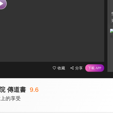
收藏
分享
院 傳道書
9.6
世上的享受