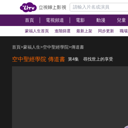
首頁
電視頻道
電影
動漫
兒童
蒙福人生首頁
進階篩選
最新上架
同步更新
職場
首頁
>
蒙福人生
>
空中聖經學院
>
傳道書
空中聖經學院 傳道書
第4集 尋找世上的享受