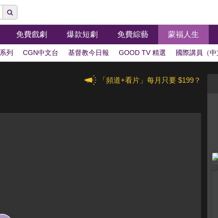
免費戲劇
爆款短劇
免費綜藝
蒙福人生
系列
CGN中文台
基督教今日報
GOOD TV 精選
國際講員（中
「頻道+看片」每月只要 $199？