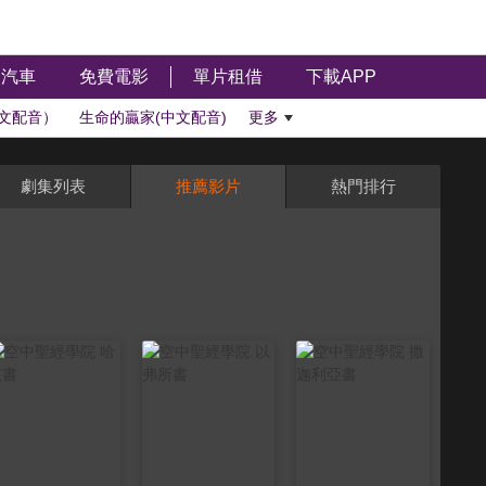
汽車
免費電影
單片租借
下載APP
文配音）
生命的贏家(中文配音)
更多
劇集列表
推薦影片
熱門排行