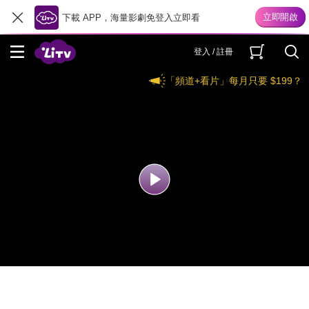
下載 APP，海量影劇免登入立即看
登入 / 註冊
「頻道+看片」每月只要 $199？