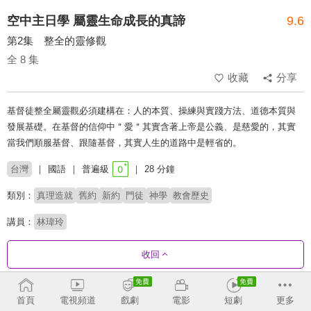
空中主日學 屬靈生命成長的真諦
9.6
第2集 整全的靈修觀
全 8 集
收藏
分享
基督徒整全屬靈觀必須建構在：人的本質、操練與實踐方法、道德本質與
發展基礎。在基督的信仰中＂愛＂其實含著上帝是公義、是慈愛的，其實
當我們順服基督、跟隨基督，其實人生的道路中是輕省的。
台灣
國語
普遍級
28 分鐘
類別：
真理造就
舊約
新約
門徒
神學
教會歷史
講員：
林瑋玲
收回
劇集列表
反序
首頁
電視頻道
戲劇
電影
短劇
更多