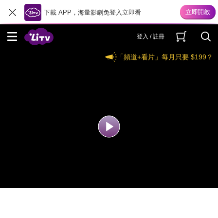
下載 APP，海量影劇免登入立即看
登入 / 註冊
「頻道+看片」每月只要 $199？