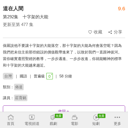
道在人間
9.6
第292集 十字架的大能
更新至第 477 集
收藏
分享
保羅說他不要讓十字架的大能落空，那十字架的大能為何會落空呢？因為
我們把未信主前那些錯誤的價值觀帶進來了，以致於我們一直跟神拔河。
當你確實遵照聖經的教導，一步步邁進、一步步改進，你就能離神的標準
和十字架的大能越來越近。
台灣
國語
普遍級
58 分鐘
類別：
佈道
講員：
莊育銘
收回
首頁
電視頻道
戲劇
電影
短劇
更多