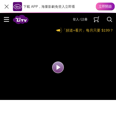
下載 APP，海量影劇免登入立即看
登入 / 註冊
「頻道+看片」每月只要 $199？