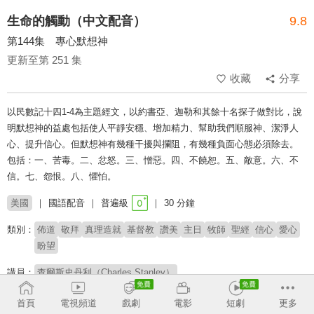
生命的觸動（中文配音）
9.8
第144集 專心默想神
更新至第 251 集
收藏
分享
以民數記十四1-4為主題經文，以約書亞、迦勒和其餘十名探子做對比，說
明默想神的益處包括使人平靜安穩、增加精力、幫助我們順服神、潔淨人
心、提升信心。但默想神有幾種干擾與攔阻，有幾種負面心態必須除去。
包括：一、苦毒。二、忿怒。三、憎惡。四、不饒恕。五、敵意。六、不
信。七、怨恨。八、懼怕。
美國
國語配音
普遍級
30 分鐘
類別：
佈道
敬拜
真理造就
基督教
讚美
主日
牧師
聖經
信心
愛心
盼望
講員：
查爾斯史丹利（Charles Stanley）
# 核心信仰
首頁
電視頻道
戲劇
電影
短劇
更多