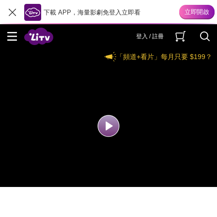
下載 APP，海量影劇免登入立即看
登入 / 註冊
「頻道+看片」每月只要 $199？