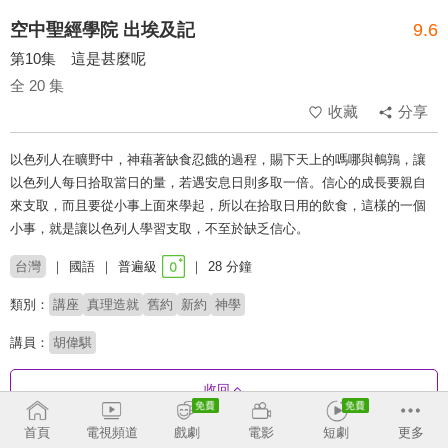
空中聖經學院 出埃及記
9.6
第10集 這是甚麼呢
全 20 集
收藏
分享
以色列人在曠野中，神藉著缺食忍餓的過程，賜下天上的嗎哪與鵪鶉，讓
以色列人每日拾取當日的量，若遇安息日則多取一倍。信心的成長要親自
來支取，而且要從小事上面來學起，所以在拾取日用的飲食，這樣的一個
小事，就是讓以色列人學習支取，不至於缺乏信心。
台灣
國語
普遍級
28 分鐘
類別：
講座
真理造就
舊約
新約
神學
講員：
胡偉騏
收回
首頁
電視頻道
戲劇
電影
短劇
更多