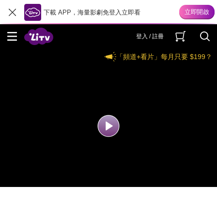
下載 APP，海量影劇免登入立即看
登入 / 註冊
「頻道+看片」每月只要 $199？