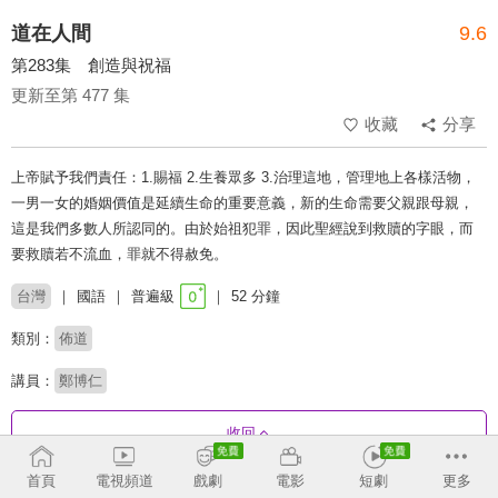
道在人間
9.6
第283集 創造與祝福
更新至第 477 集
收藏
分享
上帝賦予我們責任：1.賜福 2.生養眾多 3.治理這地，管理地上各樣活物，
一男一女的婚姻價值是延續生命的重要意義，新的生命需要父親跟母親，
這是我們多數人所認同的。由於始祖犯罪，因此聖經說到救贖的字眼，而
要救贖若不流血，罪就不得赦免。
台灣
國語
普遍級
52 分鐘
類別：
佈道
講員：
鄭博仁
收回
首頁
電視頻道
戲劇
電影
短劇
更多