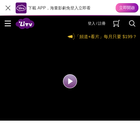
下載 APP，海量影劇免登入立即看
登入 / 註冊
「頻道+看片」每月只要 $199？