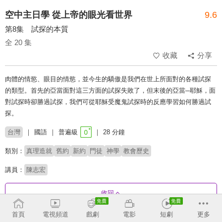
空中主日學 從上帝的眼光看世界
9.6
第8集 試探的本質
全 20 集
收藏
分享
肉體的情慾、眼目的情慾，並今生的驕傲是我們在世上所面對的各種試探
的類型。首先的亞當面對這三方面的試探失敗了，但末後的亞當─耶穌，面
對試探時卻勝過試探，我們可從耶穌受魔鬼試探時的反應學習如何勝過試
探。
台灣
國語
普遍級
28 分鐘
類別：
真理造就
舊約
新約
門徒
神學
教會歷史
講員：
陳志宏
收回
首頁
電視頻道
戲劇
電影
短劇
更多