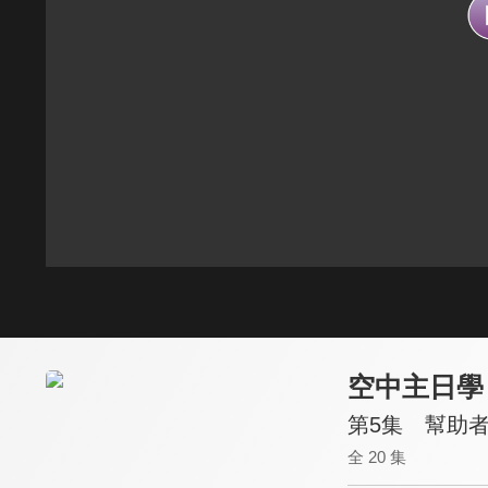
空中主日學
第5集 幫助
全 20 集