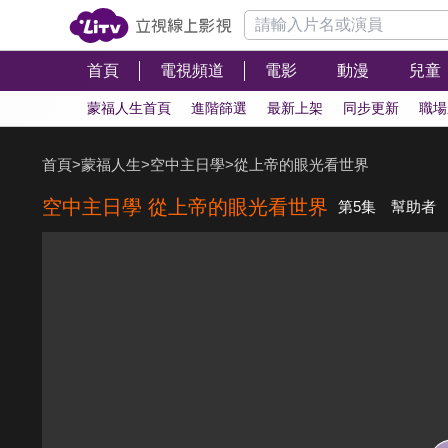
首頁
電視頻道
電影
動漫
兒童
蒙福人生首頁
進階篩選
最新上架
同步更新
職場
首頁
>
蒙福人生
>
空中主日學
>
從上帝的眼光看世界
空中主日學 從上帝的眼光看世界
第5集 幫助者