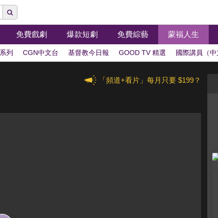
免費戲劇
爆款短劇
免費綜藝
蒙福人生
系列
CGN中文台
基督教今日報
GOOD TV 精選
國際講員（中
「頻道+看片」每月只要 $199？