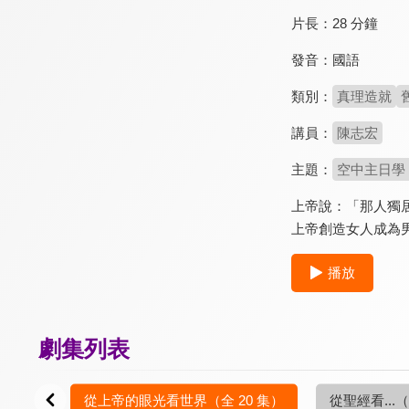
片長：
28 分鐘
發音：
國語
類別：
真理造就
講員：
陳志宏
主題：
空中主日學
上帝說：「那人獨
上帝創造女人成為
播放
劇集列表
0 集）
從上帝的眼光看世界
（全 20 集）
從聖經看...
（