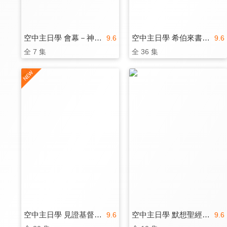
空中主日學 會幕－神同在
空中主日學 希伯來書的大祭司
9.6
9.6
全 7 集
全 36 集
空中主日學 見證基督－使徒行傳
空中主日學 默想聖經人物
9.6
9.6